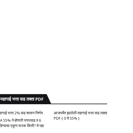
महागाई भत्ता वाढ तक्ता PDF
हागाई भत्ता 2% वाढ शासन निर्णय
आजपर्यंत झालेली महागाई भत्ता वाढ तक्ता
PDF { 0 ते 55% }
A 55% ने होणारी पगारवाढ व 6
हिन्याचा एकूण फरक किती? ते पहा