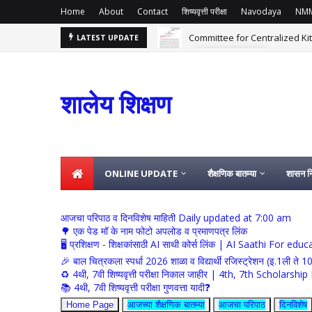
Home
About
Contact
शिष्यवृत्ती परीक्षा
Navodaya
NM
Committee for Centralized Kitchen S
LATEST UPDATE
गतिक दिनविशेष
शालेय पोषण आहार
शालेय शिक्षण
ONLINE UPDATE
शैक्षणिक बातम्या
शासन नि
आजचा परिपाठ व दिनविशेष माहिती Daily updated at 7:00 am
🌳 एक पेड मॉ के नाम फोटो अपलोड व प्रमाणपत्र लिंक
🖥 प्रशिक्षण - शिक्षकांसाठी AI साथी कोर्स लिंक | AI Saathi For ed
🎉 बाल चित्रकला स्पर्धा 2026 शाळा व विद्यार्थी रजिस्ट्रेशन (इ.1ली ते 1
♻️ 4थी, 7वी शिष्यवृत्ती परीक्षा निकाल जाहीर | 4th, 7th Schola
📚 4थी, 7वी शिष्यवृत्ती परीक्षा गुणवत्ता यादी❓
Home Page
आजच्या शैक्षणिक बातम्या
आजचा परिपाठ
दिनविशेष