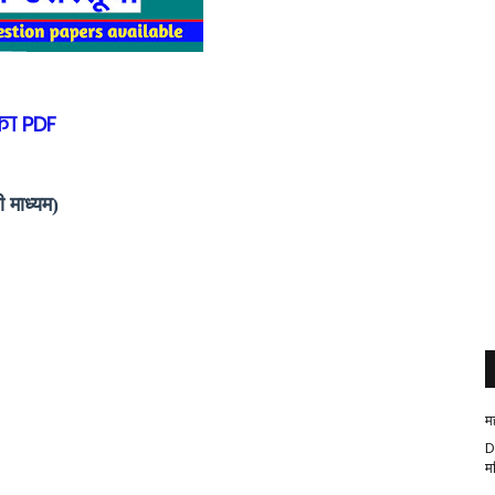
का PDF
 माध्यम)
म
D
म