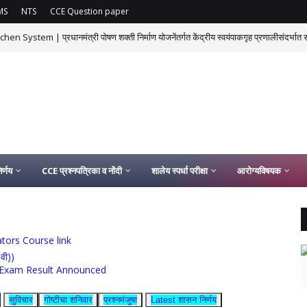
MS
NTS
CCE Question paper
ystem | प्रधानमंत्री पोषण शक्ती निर्माण योजनेंतर्गत केंद्रीय स्वयंपाकगृह प्रणालीसंदर्भात सच
र्णय
CCE प्रश्नपत्रिका व नोंदी
शालेय स्पर्धा परीक्षा
आरोग्यविषयक
ucators Course link
0वी))
rship Exam Result Announced
सुविचार
गोष्टीचा शनिवार
प्रश्नमंजुषा
Latest शासन निर्णय