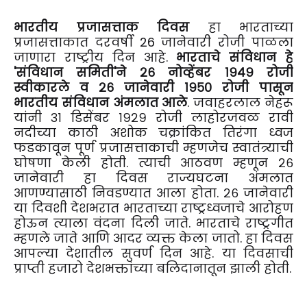
भारतीय प्रजासत्ताक दिवस
हा भारताच्या
प्रजासत्ताकात दरवर्षी 26 जानेवारी रोजी पाळला
जाणारा राष्ट्रीय दिन आहे.
भारताचे संविधान हे
'संविधान समिती'ने २६ नोव्हेंबर १९४९ रोजी
स्वीकारले व २६ जानेवारी १९५० रोजी पासून
भारतीय संविधान अंमलात आले
. जवाहरलाल नेहरू
यांनी ३१ डिसेंबर १९२९ रोजी लाहोरजवळ रावी
नदीच्या काठी अशोक चक्रांकित तिरंगा ध्वज
फडकावून पूर्ण प्रजासत्ताकाची म्हणजेच स्वातंत्र्याची
घोषणा केली होती. त्याची आठवण म्हणून २६
जानेवारी हा दिवस राज्यघटना अंमलात
आणण्यासाठी निवडण्यात आला होता. २६ जानेवारी
या दिवशी देशभरात भारताच्या राष्ट्रध्वजाचे आरोहण
होऊन त्याला वंदना दिली जाते. भारताचे राष्ट्रगीत
म्हणले जाते आणि आदर व्यक्त केला जातो. हा दिवस
आपल्या देशातील सुवर्ण दिन आहे. या दिवसाची
प्राप्ती हजारो देशभक्तांच्या बलिदानातून झाली होती.