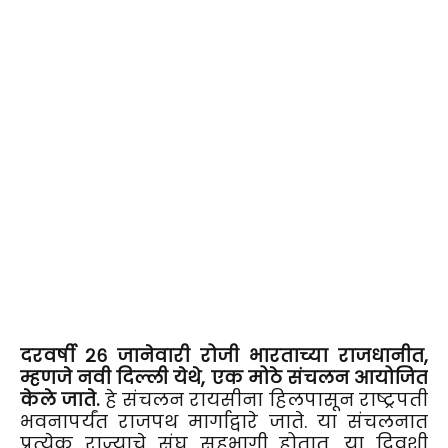
दरवर्षी २६ जानेवारी रोजी भारताच्या राजधानीत,
म्हणजे नवी दिल्ली येथे, एक मोठे संचलन आयोजित
केले जाते.
हे संचलन रायसीना हिलपासून राष्ट्रपती
भवनापर्यंत राजपथ मार्गाद्वारे जाते. या संचलनात
प्रत्येक राज्याचे संघ सहभागी होतात. या दिवशी