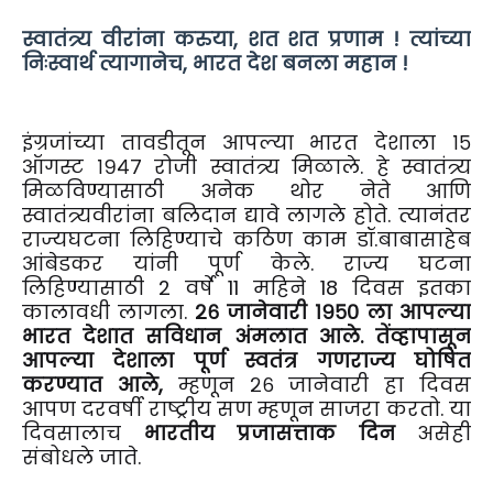
स्वातंत्र्य वीरांना करुया, शत शत प्रणाम ! त्यांच्या
निःस्वार्थ त्यागानेच, भारत देश बनला महान !
इंग्रजांच्या तावडीतून आपल्या भारत देशाला १५
ऑगस्ट १९४७ रोजी स्वातंत्र्य मिळाले. हे स्वातंत्र्य
मिळविण्यासाठी अनेक थोर नेते आणि
स्वातंत्र्यवीरांना बलिदान द्यावे लागले होते. त्यानंतर
राज्यघटना लिहिण्याचे कठिण काम डॉ.बाबासाहेब
आंबेडकर यांनी पूर्ण केले. राज्य घटना
लिहिण्यासाठी 2 वर्षे 11 महिने 18 दिवस इतका
कालावधी लागला.
२६ जानेवारी १९५० ला आपल्या
भारत देशात सविधान अंमलात आले. तेंव्हापासून
आपल्या देशाला पूर्ण स्वतंत्र गणराज्य घोषित
करण्यात आले,
म्हणून २६ जानेवारी हा दिवस
आपण दरवर्षी राष्ट्रीय सण म्हणून साजरा करतो. या
दिवसालाच
भारतीय प्रजासत्ताक दिन
असेही
संबोधले जाते.