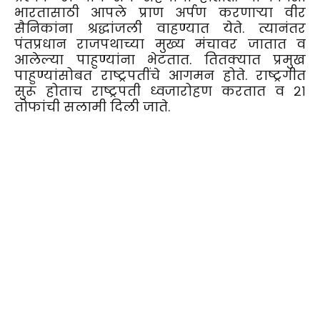
भारतासाठी आपले प्राण अर्पण करणाऱ्या वीर
सैनिकांना श्रद्धांजली वाहण्यात येते. त्यानंतर
पंतप्रधान राजपथाच्या मुख्य मंचावर जातात व
आलेल्या पाहुण्यांना भेटतात. तितक्यात प्रमुख
पाहुण्यांसोबत राष्ट्रपतींचे आगमन होते. राष्ट्रगीत
सुरू होताच राष्ट्रपती ध्वजारोहण करतात व २१
तोफांची सलामी दिली जाते.