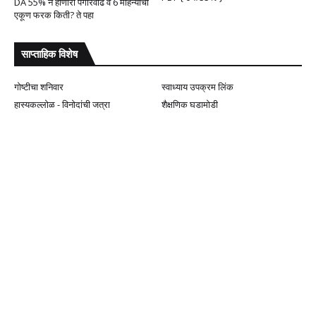
DA 55% ने होणारी पगारवाढ व 6 महिन्याचा
एकूण फरक किती? ते पहा
साप्ताहिक विशेष
गोष्टीचा शनिवार
स्वाध्याय उपक्रम लिंक
हास्यकल्लोळ - विनोदांची जत्रा
शैक्षणिक घडामोडी