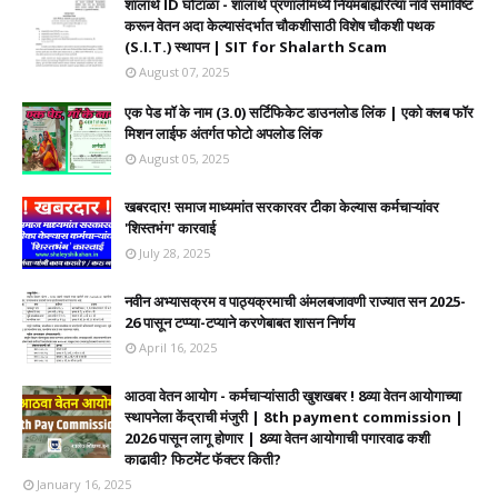
शालार्थ ID घोटाळा - शालार्थ प्रणालीमध्ये नियमबाह्यरित्या नावे समाविष्ट
करून वेतन अदा केल्यासंदर्भात चौकशीसाठी विशेष चौकशी पथक
(S.I.T.) स्थापन | SIT for Shalarth Scam
August 07, 2025
एक पेड मॉ के नाम (3.0) सर्टिफिकेट डाउनलोड लिंक | एको क्लब फॉर
मिशन लाईफ अंतर्गत फोटो अपलोड लिंक
August 05, 2025
खबरदार! समाज माध्यमांत सरकारवर टीका केल्यास कर्मचाऱ्यांवर
'शिस्तभंग' कारवाई
July 28, 2025
नवीन अभ्यासक्रम व पाठ्यक्रमाची अंमलबजावणी राज्यात सन 2025-
26 पासून टप्प्या-टप्याने करणेबाबत शासन निर्णय
April 16, 2025
आठवा वेतन आयोग - कर्मचाऱ्यांसाठी खुशखबर ! 8व्या वेतन आयोगाच्या
स्थापनेला केंद्राची मंजुरी | 8th payment commission |
2026 पासून लागू होणार | 8व्या वेतन आयोगाची पगारवाढ कशी
काढावी? फिटमेंट फॅक्टर किती?
January 16, 2025