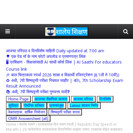
आजचा परिपाठ व दिनविशेष माहिती Daily updated at 7:00 am
🌳 एक पेड मॉ के नाम फोटो अपलोड व प्रमाणपत्र लिंक
🖥 प्रशिक्षण - शिक्षकांसाठी AI साथी कोर्स लिंक | AI Saathi For educators
Course link
🎉 बाल चित्रकला स्पर्धा 2026 शाळा व विद्यार्थी रजिस्ट्रेशन (इ.1ली ते 10वी))
♻️ 4थी, 7वी शिष्यवृत्ती परीक्षा निकाल जाहीर | 4th, 7th Scholarship Exam
Result Announced
📚 4थी, 7वी शिष्यवृत्ती परीक्षा गुणवत्ता यादी❓
Home Page
आजच्या शैक्षणिक बातम्या
आजचा परिपाठ
दिनविशेष
सुविचार
गोष्टीचा शनिवार
प्रश्नमंजुषा
Latest शासन निर्णय
वेळापत्रक, वार्षिक नियोजन
शिष्यवृत्ती परीक्षा सराव
OMR Answersheet (all)
Home
शालेय भाषणे
प्रजासत्ताक दिन भाषण मराठी | Republic Day Speech in
Marathi | 26 जानेवारीला प्रजासत्ताक दिनानिमित्त उत्कृष्ट भाषण; टाळ्यांचा होईल कडकडाट