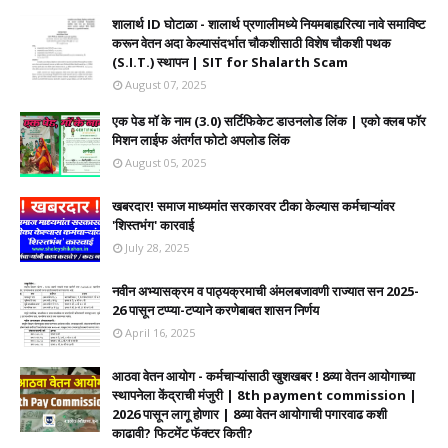
शालार्थ ID घोटाळा - शालार्थ प्रणालीमध्ये नियमबाह्यरित्या नावे समाविष्ट
करून वेतन अदा केल्यासंदर्भात चौकशीसाठी विशेष चौकशी पथक
(S.I.T.) स्थापन | SIT for Shalarth Scam
August 07, 2025
एक पेड मॉ के नाम (3.0) सर्टिफिकेट डाउनलोड लिंक | एको क्लब फॉर
मिशन लाईफ अंतर्गत फोटो अपलोड लिंक
August 05, 2025
खबरदार! समाज माध्यमांत सरकारवर टीका केल्यास कर्मचाऱ्यांवर
'शिस्तभंग' कारवाई
July 28, 2025
नवीन अभ्यासक्रम व पाठ्यक्रमाची अंमलबजावणी राज्यात सन 2025-
26 पासून टप्प्या-टप्याने करणेबाबत शासन निर्णय
April 16, 2025
आठवा वेतन आयोग - कर्मचाऱ्यांसाठी खुशखबर ! 8व्या वेतन आयोगाच्या
स्थापनेला केंद्राची मंजुरी | 8th payment commission |
2026 पासून लागू होणार | 8व्या वेतन आयोगाची पगारवाढ कशी
काढावी? फिटमेंट फॅक्टर किती?