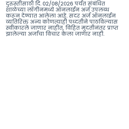
दुरुस्तीसाठी दि. 02/08/२०२6 पर्यंत संबंधित
शाळेच्या लॉगीनमध्ये ऑनलाईन अर्ज उपलब्ध
करून देण्यात आलेला आहे. सदर अर्ज ऑनलाईन
व्यतिरिक्त अन्य कोणत्याही पध्दतीने पाठविल्यास
स्वीकारले जाणार नाहीत, विहित मुदतीनंतर प्राप्त
झालेल्या अर्जांचा विचार केला जाणार नाही.