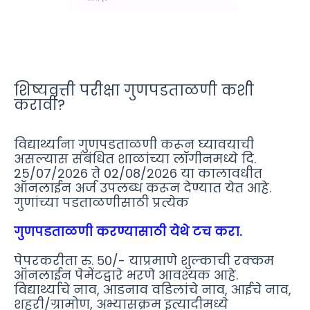
शिष्यवृत्ती परीक्षा गुणपडताळणी कशी
करावी?
विद्यार्थ्यांना गुणपडताळणी करून घ्यावयाची
असल्यास संबंधित शाळांच्या लॉगीनमध्ये दि.
25/07/२०२6 ते 02/08/२०२6 या कालावधीत
ऑनलाईन अर्ज उपलब्ध करून देण्यात येत आहे.
गुणांच्या पडताळणीसाठी प्रत्येक
गुणपडताळणी करण्यासाठी येथे टच करा.
पेपरकरीता रु. ५०/- याप्रमाणे शुल्काची रक्कम
ऑनलाईन पेमेंटद्वारे भरणे आवश्यक आहे.
विद्यार्थ्याचे नाव, आडनाव वडिलांचे नाव, आईचे नाव,
शहरी/ग्रामोण, अभ्यासक्रम इत्यादीमध्ये