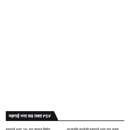
महागाई भत्ता वाढ तक्ता PDF
महागाई भत्ता 2% वाढ शासन निर्णय
आजपर्यंत झालेली महागाई भत्ता वाढ तक्ता