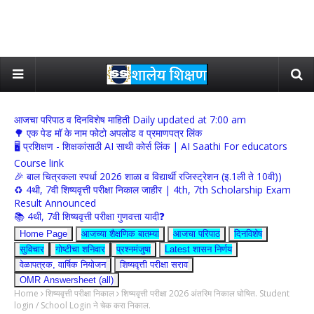
आजचा परिपाठ व दिनविशेष माहिती Daily updated at 7:00 am
🌳 एक पेड मॉ के नाम फोटो अपलोड व प्रमाणपत्र लिंक
🖥 प्रशिक्षण - शिक्षकांसाठी AI साथी कोर्स लिंक | AI Saathi For educators
Course link
🎉 बाल चित्रकला स्पर्धा 2026 शाळा व विद्यार्थी रजिस्ट्रेशन (इ.1ली ते 10वी))
♻️ 4थी, 7वी शिष्यवृत्ती परीक्षा निकाल जाहीर | 4th, 7th Scholarship Exam
Result Announced
📚 4थी, 7वी शिष्यवृत्ती परीक्षा गुणवत्ता यादी❓
Home Page
आजच्या शैक्षणिक बातम्या
आजचा परिपाठ
दिनविशेष
सुविचार
गोष्टीचा शनिवार
प्रश्नमंजुषा
Latest शासन निर्णय
वेळापत्रक, वार्षिक नियोजन
शिष्यवृत्ती परीक्षा सराव
OMR Answersheet (all)
Home
शिष्यवृत्ती परीक्षा निकाल
शिष्यवृत्ती परीक्षा 2026 अंतरिम निकाल घोषित. Student
login / School Login ने चेक करा निकाल.