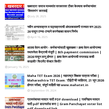
खबरदार! समाज माध्यमांत सरकारवर टीका केल्यास कर्मचाऱ्यांवर
'शिस्तभंग' कारवाई
July 28, 2025
नवीन अभ्यासक्रम व पाठ्यक्रमाची अंमलबजावणी राज्यात सन 2025-
26 पासून टप्प्या-टप्याने करणेबाबत शासन निर्णय
April 16, 2025
आठवा वेतन आयोग - कर्मचाऱ्यांसाठी खुशखबर ! 8व्या वेतन आयोगाच्या
स्थापनेला केंद्राची मंजुरी | 8th payment commission |
2026 पासून लागू होणार | 8व्या वेतन आयोगाची पगारवाढ कशी
काढावी? फिटमेंट फॅक्टर किती?
January 16, 2025
Maha TET Exam 2026 | महाराष्ट्र शिक्षक पात्रता परीक्षा |
Maharashtra TET Exam: 'टीईटी'ची जाहिरात, 21 जून 2026
होणार परीक्षा, संपूर्ण माहिती पहा www.mahatet.in
September 09, 2024
ग्रामपंचायत मतदार यादी PDF download | गावनिहाय मतदार
यादी pdf डाउनलोड करा | Gram Panchayat voter list
pdf download link