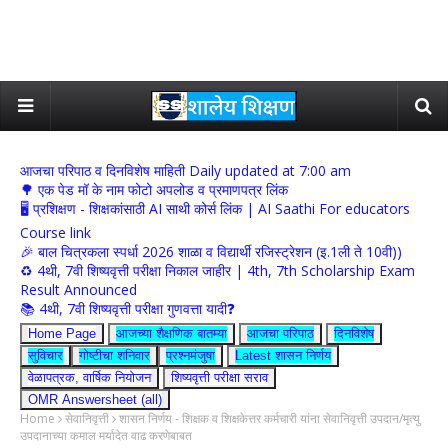
आजचा परिपाठ व दिनविशेष माहिती Daily updated at 7:00 am
🌳 एक पेड मॉ के नाम फोटो अपलोड व प्रमाणपत्र लिंक
🖥 प्रशिक्षण - शिक्षकांसाठी AI साथी कोर्स लिंक | AI Saathi For educators
Course link
🎉 बाल चित्रकला स्पर्धा 2026 शाळा व विद्यार्थी रजिस्ट्रेशन (इ.1ली ते 10वी))
♻️ 4थी, 7वी शिष्यवृत्ती परीक्षा निकाल जाहीर | 4th, 7th Scholarship Exam
Result Announced
📚 4थी, 7वी शिष्यवृत्ती परीक्षा गुणवत्ता यादी❓
Home Page
आजच्या शैक्षणिक बातम्या
आजचा परिपाठ
दिनविशेष
सुविचार
गोष्टीचा शनिवार
प्रश्नमंजुषा
Latest शासन निर्णय
वेळापत्रक, वार्षिक नियोजन
शिष्यवृत्ती परीक्षा सराव
OMR Answersheet (all)
Home
सेवानिवृत्ती
शासन निर्णय - शिक्षक व शिक्षकेत्तर कर्मचारी यांना सेवानिवृत्ती उपदान/मृत्यु
उपदानाच्या कमाल मर्यादेत वाढ करणेबाबत