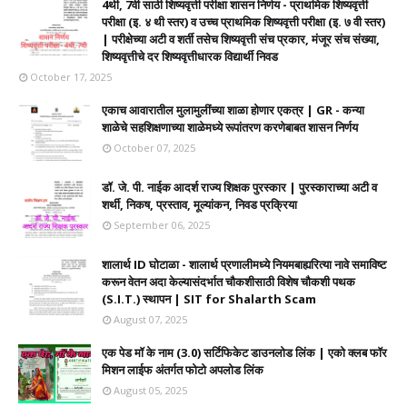
4थी, 7वी साठी शिष्यवृत्ती परीक्षा शासन निर्णय - प्राथमिक शिष्यवृत्ती
परीक्षा (इ. ४ थी स्तर) व उच्च प्राथमिक शिष्यवृत्ती परीक्षा (इ. ७ वी स्तर)
| परीक्षेच्या अटी व शर्ती तसेच शिष्यवृत्ती संच प्रकार, मंजूर संच संख्या,
शिष्यवृत्तीचे दर शिष्यवृत्तीधारक विद्यार्थी निवड
October 17, 2025
एकाच आवारातील मुलामुलींच्या शाळा होणार एकत्र | GR - कन्या
शाळेचे सहशिक्षणाच्या शाळेमध्ये रूपांतरण करणेबाबत शासन निर्णय
October 07, 2025
डॉ. जे. पी. नाईक आदर्श राज्य शिक्षक पुरस्कार | पुरस्काराच्या अटी व
शर्थी, निकष, प्रस्ताव, मूल्यांकन, निवड प्रक्रिया
September 06, 2025
शालार्थ ID घोटाळा - शालार्थ प्रणालीमध्ये नियमबाह्यरित्या नावे समाविष्ट
करून वेतन अदा केल्यासंदर्भात चौकशीसाठी विशेष चौकशी पथक
(S.I.T.) स्थापन | SIT for Shalarth Scam
August 07, 2025
एक पेड मॉ के नाम (3.0) सर्टिफिकेट डाउनलोड लिंक | एको क्लब फॉर
मिशन लाईफ अंतर्गत फोटो अपलोड लिंक
August 05, 2025