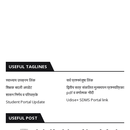
USEFUL TAGLINES
स्वाध्याय उपक्रम लिंक
सर्व प्रश्नमंजुषा लिंक
शिक्षक बदली अपडेट
द्वितीय सत्र संकलित मूल्यमापन प्रश्नपत्रिका
pdf व वर्णात्मक नोंदी
शासन निर्णय व परिपत्रके
Udise+ SDMS Portal link
Student Portal Update
USEFUL POST