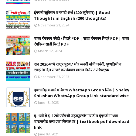
इंग्रजी सुविचार व मराठी अर्थ (200 सुविचार) | Good
Thoughts in English (200 thoughts)
November 21, 2024
शाळा रंगकाम फोटो / चित्रे PDF | शाळा रंगकाम चित्रे PDF | शाळा
रंगविण्यासाठी चित्रे PDF
March 12, 2024
सन 2026 मध्ये राष्ट्र पुरुष / थोर व्यक्ती यांची जयंती, पुण्यतिथी व
राष्ट्रीय दिन साजरे करणेबाबत शासन निर्णय / परिपत्रक
December 27, 2023
इयत्तानिहाय शालेय शिक्षण WhatsApp Group लिंक | Shaley
Shikshan WhatsApp Group Link standard wise
June 18, 2023
इ. 1ली ते इ. 12वी पर्यंत ची पाठ्यपुस्तके मराठी व इंग्रजी माध्यम
डाउनलोड करा एका क्लिक वर | textbook pdf download
link
June 08, 2021