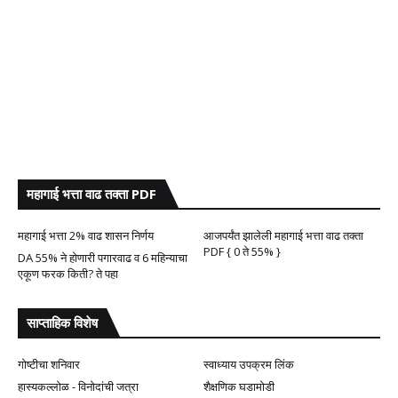
महागाई भत्ता वाढ तक्ता PDF
महागाई भत्ता 2% वाढ शासन निर्णय
आजपर्यंत झालेली महागाई भत्ता वाढ तक्ता
PDF { 0 ते 55% }
DA 55% ने होणारी पगारवाढ व 6 महिन्याचा
एकूण फरक किती? ते पहा
साप्ताहिक विशेष
गोष्टीचा शनिवार
स्वाध्याय उपक्रम लिंक
हास्यकल्लोळ - विनोदांची जत्रा
शैक्षणिक घडामोडी