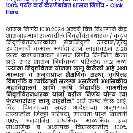
100% पर्यंत वाढ करणेबाबत शासन निर्णय - Click
Here
शासन निर्णय 10.10.2024 अन्वये वित्त विभागाने केंद्र
शासनाप्रमाणे राज्यातील निवृत्तीवेतनधारक / कुटुंब
निवृत्तीवेतनधारकांना सेवानिवृत्ती उपदान/मृत्यु
उपदानाची कमाल मर्यादा रु.१४ लाखावरुन रु.२०
लाख करण्यााबाबत शासन निर्णय निर्गमित केला
आहे. सदर शासन निर्णयाच्या परिच्छेद क्र.२ मध्ये
"
ज्यांना निवृत्तीवेतन योजना लागू केलेली आहे अशा
मान्यता व अनुदाप्राप्त शैक्षणिक संस्था, कृषित्तर
विद्यापीठे व त्यांच्याशी संलग्न असलेली अशासकीय
महाविद्यालये आणि कृषि विद्यापीठे यामधील
निवृत्तीवेतनधारक यांना वरील निर्णय योग्य त्या
फेरफारांसह लागू राहतील.
" असे स्पष्ट केले आहे.
वित्त विभागाच्या सदर आदेशाच्या अनुषंगाने
राज्यातील जिल्हा परिषदा, मान्यता प्राप्त खाजगी
१००% अनुदानित प्राथमिक, माध्यमिक, उच्च
माध्यमिक व अध्यापक विद्यालयातील १००%