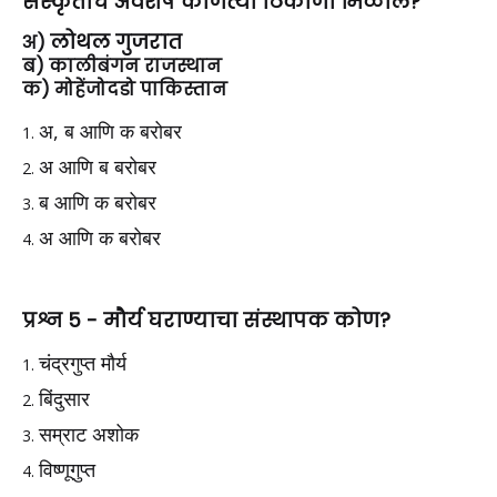
संस्कृतीचे अवशेष कोणत्या ठिकाणी मिळाले?
लोथल गुजरात
अ)
ब) कालीबंगन राजस्थान
क) मोहेंजोदडो पाकिस्तान
अ, ब आणि क बरोबर
अ आणि ब बरोबर
ब आणि क बरोबर
अ आणि क बरोबर
प्रश्न 5 -
मौर्य घराण्याचा संस्थापक कोण?
चंद्रगुप्त मौर्य
बिंदुसार
सम्राट अशोक
विष्णूगुप्त