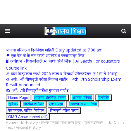
आजचा परिपाठ व दिनविशेष माहिती Daily updated at 7:00 am
🌳 एक पेड मॉ के नाम फोटो अपलोड व प्रमाणपत्र लिंक
🖥 प्रशिक्षण - शिक्षकांसाठी AI साथी कोर्स लिंक | AI Saathi For educators
Course link
🎉 बाल चित्रकला स्पर्धा 2026 शाळा व विद्यार्थी रजिस्ट्रेशन (इ.1ली ते 10वी))
♻️ 4थी, 7वी शिष्यवृत्ती परीक्षा निकाल जाहीर | 4th, 7th Scholarship Exam
Result Announced
📚 4थी, 7वी शिष्यवृत्ती परीक्षा गुणवत्ता यादी❓
Home Page
आजच्या शैक्षणिक बातम्या
आजचा परिपाठ
दिनविशेष
सुविचार
गोष्टीचा शनिवार
प्रश्नमंजुषा
Latest शासन निर्णय
वेळापत्रक, वार्षिक नियोजन
शिष्यवृत्ती परीक्षा सराव
OMR Answersheet (all)
Home
TET-History
शिक्षक पात्रता परीक्षा सराव टेस्ट - प्राचीन इतिहास | TET Online
Test - Ancient History