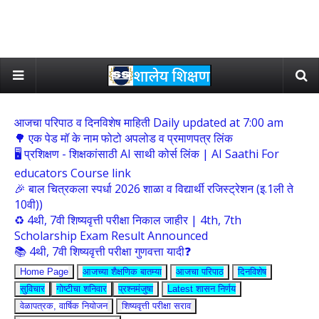
आजचा परिपाठ व दिनविशेष माहिती Daily updated at 7:00 am
🌳 एक पेड मॉ के नाम फोटो अपलोड व प्रमाणपत्र लिंक
🖥 प्रशिक्षण - शिक्षकांसाठी AI साथी कोर्स लिंक | AI Saathi For
educators Course link
🎉 बाल चित्रकला स्पर्धा 2026 शाळा व विद्यार्थी रजिस्ट्रेशन (इ.1ली ते
10वी))
♻️ 4थी, 7वी शिष्यवृत्ती परीक्षा निकाल जाहीर | 4th, 7th
Scholarship Exam Result Announced
📚 4थी, 7वी शिष्यवृत्ती परीक्षा गुणवत्ता यादी❓
Home Page
आजच्या शैक्षणिक बातम्या
आजचा परिपाठ
दिनविशेष
सुविचार
गोष्टीचा शनिवार
प्रश्नमंजुषा
Latest शासन निर्णय
वेळापत्रक, वार्षिक नियोजन
शिष्यवृत्ती परीक्षा सराव