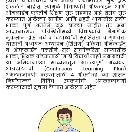
इयत्ता चौथीपर्यंतचे वर्ग अद्याप नियमितपणे सुरू होऊ
शकलेले नाहीत. त्यामुळे विद्यार्थ्यांचे ऑफलाईन आणि
ऑनलाईन पद्धतीने शिक्षण सुरू राहणार आहे. तसेच सुरू
करण्यात आलेल्या ग्रामीण आणि शहरी भागातील सर्वच
शाळा पूर्ण क्षमतेने सुरू झाल्या नाहीत तर अशा
आव्हानात्मक परिस्थितीमध्ये विद्यार्थ्यांचे शैक्षणिक
नुकसान होऊ नये व विद्यार्थ्यांची सुरक्षितता व गुणवत्ता
यासाठी अध्ययन-अध्यापन (शिक्षण) प्रक्रिया ऑनलाईन
व ऑफलाईन पद्धतीने सुरू राहणेकरिता राज्यातील
शाळा, शिक्षक यांच्यासाठी "माझे विद्यार्थी माझी जबाबदारी"
या अभियानाच्या माध्यमातून सातत्यपूर्ण अध्ययन
आराखड्याची (Continuous Learning Plan)
अंमलबजावणी करण्यासाठी ४ ऑक्टोबर च्या शासन
निर्णयान्वये विविध उपक्रमांची अंमलबजावणी
करण्यासाठी सूचना देण्यात आलेल्या आहेत.