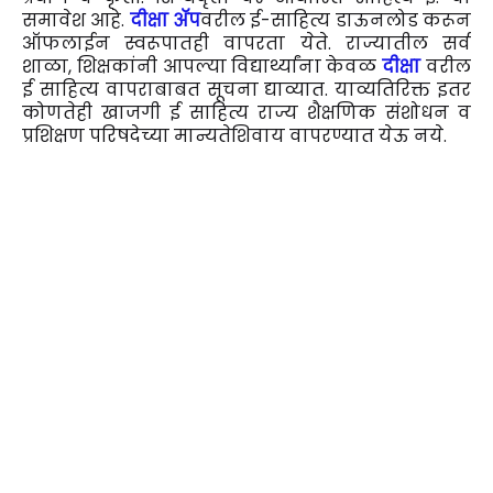
समावेश आहे.
दीक्षा ॲप
वरील ई-साहित्य डाऊनलोड करून
ऑफलाईन स्वरूपातही वापरता येते. राज्यातील सर्व
शाळा, शिक्षकांनी आपल्या विद्यार्थ्यांना केवळ
दीक्षा
वरील
ई साहित्य वापराबाबत सूचना द्याव्यात. याव्यतिरिक्त इतर
कोणतेही खाजगी ई साहित्य राज्य शैक्षणिक संशोधन व
प्रशिक्षण परिषदेच्या मान्यतेशिवाय वापरण्यात येऊ नये.