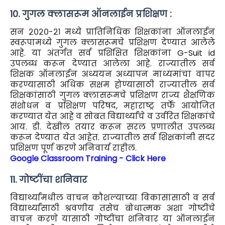
10. गुगल क्लासरूम ऑनलाईन प्रशिक्षण :
सन २०२०-२१ मध्ये प्रातिनिधिक शिक्षकांना ऑनलाईन
स्वरूपामध्ये गुगल क्लासरूमचे प्रशिक्षण देण्यात आलेले
आहे. या अंतर्गत सर्व प्रशिक्षित शिक्षकांना G-Suit id
उपलब्ध करून देण्यात आलेला आहे. राज्यातील सर्व
शिक्षक ऑनलाईन अध्ययन अध्यापन माध्यमांचा वापर
करण्यासाठी अधिक सक्षम होण्यासाठी राज्यातील सर्व
शिक्षकांसाठी गुगल क्लासरूमचे प्रशिक्षण राज्य शैक्षणिक
संशोधन व प्रशिक्षण परिषद, महाराष्ट्र तर्फे आयोजित
करण्यात येत आहे व सोबत विद्यार्थ्यांचे व उर्वरित शिक्षकांचे
आय. डी. देखील तयार करून सरल प्रणालीत उपलब्ध
करून देण्यात येत आहेत. राज्यातील सर्व शिक्षकांनी सदर
प्रशिक्षण पूर्ण करणे अनिवार्य राहील.
Google Classroom Training - Click Here
11. गोष्टींचा शनिवार
विद्यार्थ्यांमधील वाचन कौशल्याच्या विकासासाठी व सर्व
विद्यार्थ्यांसाठी श्रवणीय तसेच बोधात्मक अशा गोष्टीचे
वाचन करणे यासाठी गोष्टींचा शनिवार या ऑनलाईन