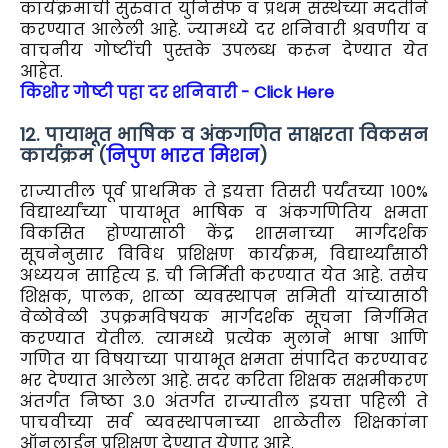
कार्यक्रमाची सुरुवात युनिसेफ व प्रथम संस्थेच्या मदतीने
करण्यात आलेली आहे. ज्यामध्ये दर शनिवारी श्रवणीय व
वाचनीय गोष्टींची पुस्तके उपलब्ध करून देण्यात येत
आहेत.
किशोर गोष्टी पहा दर शनिवारी - Click Here
12. पायाभूत भाषिक व अंकगणित साक्षरता विकसन
कार्यक्रम (
निपुण भारत मिशन
)
राज्यातील पूर्व प्राथमिक ते इयत्ता तिसरी पर्यंतच्या १००%
विद्यार्थ्यांच्या पायाभूत भाषिक व अंकगणितिय क्षमता
विकसित होण्यासाठी केंद्र शासनाच्या मार्गदर्शक
सूचनेनुसार विविध प्रशिक्षण कार्यक्रम, विद्यार्थ्यांसाठी
अध्ययन साहित्य इ. ची निर्मिती करण्यात येत आहे. तसेच
शिक्षक, पालक, शाळा व्यवस्थापन समिती यांच्यासाठी
वेळोवेळी उपक्रमविषयक मार्गदर्शक सूचना निर्गमित
करण्यात येतील. त्यामध्ये प्रत्येक मुलाने भाषा आणि
गणित या विषयाच्या पायाभूत क्षमता संपादित करण्यावर
भर देण्यात आलेला आहे. सदर करिता शिक्षक सक्षमीकरण
अंतर्गत निष्ठा ३.० अंतर्गत राज्यातील इयत्ता पहिली ते
पाचवीच्या सर्व व्यवस्थापनाच्या शाळेतील शिक्षकांना
ऑनलाईन प्रशिक्षण देण्यात येणार आहे.