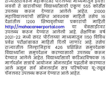
राज्यस्तरावरून महाकरिअर पोर्टलच्या माध्यमातून इयत्ता
नववी ते बारावीच्या विद्यार्थ्यांसाठी एकूण ५५५ कोर्सेस
उपलब्ध करून देण्यात आलेले आहेत. २१०००
महाविद्यालयांची संक्षिप्त आवश्यक माहिती तसेच १६
देशांतील १२०० शिष्यवृत्तीच्या प्रकारांची माहिती
http://mahacareerportal.com
या वेबसाईटवर
उपलब्ध करून देण्यात आलेली आहे. शैक्षणिक वर्ष
२०२१-२२ मध्ये सदर पोर्टलच्या माध्यमातून ११५० विविध
प्रवेश परीक्षांबाबत माहिती दिली जाणार आहे. तसेच
राज्यातील जिल्हानिहाय ४२६ प्रशिक्षित समुपदेशक
विद्यार्थ्यांना समुपदेशन करण्यासाठी उपलब्ध करून
देण्यात आलेले आहेत. विद्यार्थ्यांसाठी करिअरविषयक १५
मार्गदर्शन सत्रांचे आयोजन ऑनलाईन पद्धतीने करण्यात
आले असून सर्व ऑनलाईन सत्र परिषदेच्या यू-ट्यूब
चॅनलवर उपलब्ध करून देण्यात आले आहेत.