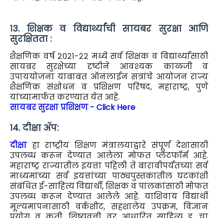
१3. शिक्षक व विद्यार्थ्यांची सायबर सुरक्षा आणि
सुरक्षितता :
शैक्षणिक वर्ष २०२१-२२ मध्ये सर्व शिक्षक व विद्यार्थ्यांसाठी
सायबर सुरक्षेच्या दृष्टीने आवश्यक काळजी व
उपाययोजना याबाबत ऑनलाईन सत्रांचे आयोजन राज्य
शैक्षणिक संशोधन व प्रशिक्षण परिषद, महाराष्ट्र, पुणे
यांच्यामार्फत करण्यात येत आहे.
सायबर सुरक्षा प्रशिक्षण - Click Here
१4. दीक्षा ॲप:
दीक्षा
हा राष्ट्रीय शिक्षण मंत्रालयाद्वारे संपूर्ण देशासाठी
उपलब्ध करून देण्यात आलेला मोफत प्लॅटफॉर्म आहे.
महाराष्ट्र राज्यातील इयत्ता पहिली ते बारावीपर्यंतच्या सर्व
माध्यमांच्या सर्व इयत्तांच्या पाठ्यपुस्तकातील घटकांशी
संबंधित ई-साहित्य विद्यार्थी, शिक्षक व पालकांसाठी मोफत
उपलब्ध करून देण्यात आलेले आहे. याशिवाय विद्यार्थी
मूल्यमापनासाठी वर्कशीट, सहशालेय उपक्रम, विज्ञान
प्रयोग व कृती. शिष्यवृत्ती वर आधारित साहित्य इ. चा