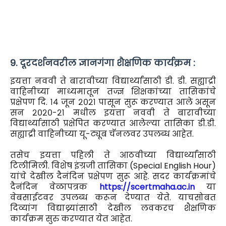
9. दूरदर्शनवरील ज्ञानगंगा शैक्षणिक कार्यक्रम :
इयत्ता नववी ते बारावीच्या विद्यार्थ्यांसाठी डी. डी. सह्याद्री
वाहिनीच्या माध्यमातून तज्ज्ञ शिक्षकांच्या तासिकांचे
प्रक्षेपण दि. १४ जून २०२१ पासून सुरू करण्यात आले असून
सन २०२०-२१ मधील इयत्ता नववी ते बारावीच्या
विद्यार्थ्यासाठी प्रक्षेपित करण्यात आलेल्या तासिका डी.डी.
सह्याद्री वाहिनीच्या यू-ट्यूब चॅनलवर उपलब्ध आहेत.
तसेच इयत्ता पहिली ते आठवीच्या विद्यार्थ्यांसाठी
टिलीमिली. विशेष इंग्रजी तासिका (Special English Hour)
यांचे देखील दैनंदिन प्रक्षेपण सुरू आहे. सदर कार्यक्रमांचे
दैनंदिन वेळापत्रक
https://scertmaha.ac.in
या
वेबसाईटवर उपलब्ध करून देण्यात येते. याचसोबत
दिव्यांग विद्याथ्र्यांसाठी देखील लवकरच शैक्षणिक
कार्यक्रम सुरु करण्यात येत आहेत.