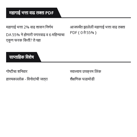
महागाई भत्ता वाढ तक्ता PDF
महागाई भत्ता 2% वाढ शासन निर्णय
आजपर्यंत झालेली महागाई भत्ता वाढ तक्ता
PDF { 0 ते 55% }
DA 55% ने होणारी पगारवाढ व 6 महिन्याचा
एकूण फरक किती? ते पहा
साप्ताहिक विशेष
गोष्टीचा शनिवार
स्वाध्याय उपक्रम लिंक
हास्यकल्लोळ - विनोदांची जत्रा
शैक्षणिक घडामोडी