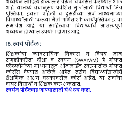
अध्ययन साहित्य राज्यस्तरावरून विकसित करण्यात आले
आहे. यामध्ये वयानुरूप प्रवेशित मुलांसाठी विद्यार्थी मित्र
पुस्तिका, इयत्ता पहिली व दुसरीच्या सर्व माध्यमाच्या
विद्यार्थ्यांसाठी "करूया मैत्री गणिताशी" कार्यपुस्तिका इ. चा
समावेश आहे. या साहित्याचा विद्यार्थ्यांचे सातत्यपूर्ण
अध्ययन होण्यास उपयोग होणार आहे.
१6. स्वयं पोर्टल :
शिक्षकांचा व्यावसायिक विकास व विषय ज्ञान
समृद्धीकरिता दीक्षा व स्वयम (SWAYAM) हे मोफत
प्लॅटफॉर्मच्या माध्यमातून ऑनलाईन स्वरूपातील मोफत
कोर्सेस देण्यात आलेले आहेत. तसेच विद्यार्थ्यांसाठीही
शैक्षणिक आशय घटकांवरील कोर्स आहेत. या सर्वांचा
वापर विद्यार्थी व शिक्षक करू शकतात.
स्वयंम पोर्टलवर जाण्यासाठी येथे टच करा.