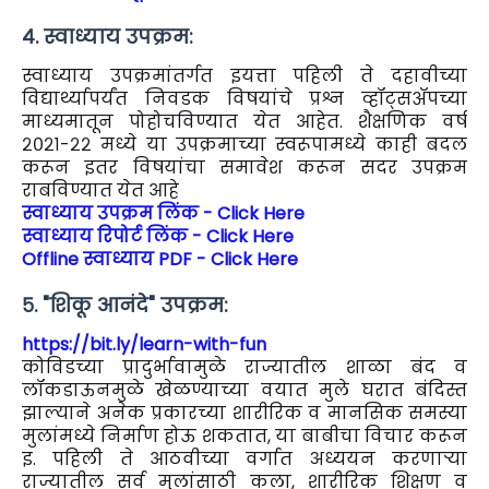
४. स्वाध्याय उपक्रम:
स्वाध्याय उपक्रमांतर्गत इयत्ता पहिली ते दहावीच्या
विद्यार्थ्यापर्यंत निवडक विषयांचे प्रश्न व्हॉट्सॲपच्या
माध्यमातून पोहोचविण्यात येत आहेत. शैक्षणिक वर्ष
२०२१-२२ मध्ये या उपक्रमाच्या स्वरूपामध्ये काही बदल
करून इतर विषयांचा समावेश करून सदर उपक्रम
राबविण्यात येत आहे
स्वाध्याय उपक्रम लिंक - Click Here
स्वाध्याय रिपोर्ट लिंक - Click Here
Offline स्वाध्याय PDF - Click Here
५. "शिकू आनंदे" उपक्रम:
https://bit.ly/learn-with-fun
कोविडच्या प्रादुर्भावामुळे राज्यातील शाळा बंद व
लॉकडाऊनमुळे खेळण्याच्या वयात मुले घरात बंदिस्त
झाल्याने अनेक प्रकारच्या शारीरिक व मानसिक समस्या
मुलांमध्ये निर्माण होऊ शकतात, या बाबीचा विचार करून
इ. पहिली ते आठवीच्या वर्गात अध्ययन करणाऱ्या
राज्यातील सर्व मुलांसाठी कला, शारीरिक शिक्षण व