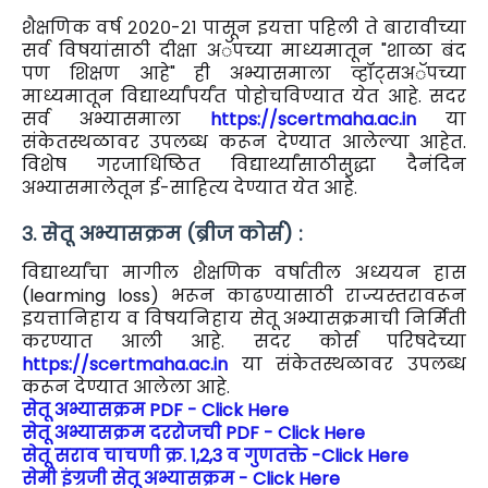
शैक्षणिक वर्ष २०२०-२१ पासून इयत्ता पहिली ते बारावीच्या
सर्व विषयांसाठी दीक्षा अॅपच्या माध्यमातून "शाळा बंद
पण शिक्षण आहे" ही अभ्यासमाला व्हॉट्सअॅपच्या
माध्यमातून विद्यार्थ्यांपर्यंत पोहोचविण्यात येत आहे. सदर
सर्व अभ्यासमाला
https://scertmaha.ac.in
या
संकेतस्थळावर उपलब्ध करून देण्यात आलेल्या आहेत.
विशेष गरजाधिष्ठित विद्यार्थ्यांसाठीसुद्धा दैनंदिन
अभ्यासमालेतून ई-साहित्य देण्यात येत आहे.
३. सेतू अभ्यासक्रम (ब्रीज कोर्स) :
विद्यार्थ्यांचा मागील शैक्षणिक वर्षातील अध्ययन हास
(learming loss) भरून काढण्यासाठी राज्यस्तरावरून
इयत्तानिहाय व विषयनिहाय सेतू अभ्यासक्रमाची निर्मिती
करण्यात आली आहे. सदर कोर्स परिषदेच्या
https://scertmaha.ac.in
या संकेतस्थळावर उपलब्ध
करून देण्यात आलेला आहे.
सेतू अभ्यासक्रम PDF - Click Here
सेतू अभ्यासक्रम दररोजची PDF - Click Here
सेतू सराव चाचणी क्र. 1,2,3 व गुणतक्ते -Click Here
सेमी इंग्रजी सेतू अभ्यासक्रम - Click Here