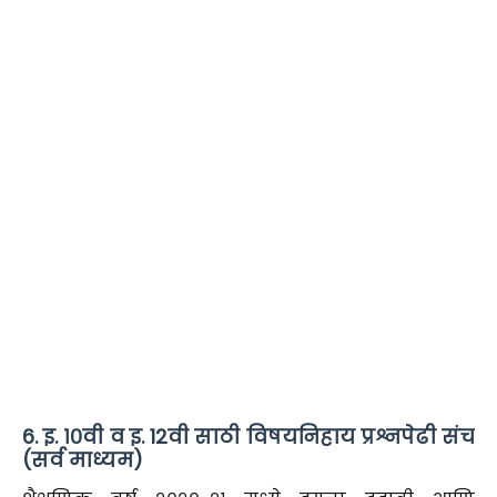
6. इ. १०वी व इ. 12वी साठी विषयनिहाय प्रश्नपेढी संच
(सर्व माध्यम)