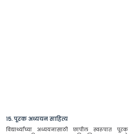
१5. पूरक अध्ययन साहित्य
विद्यार्थ्यांच्या अध्ययनासाठी छापील स्वरूपात पूरक