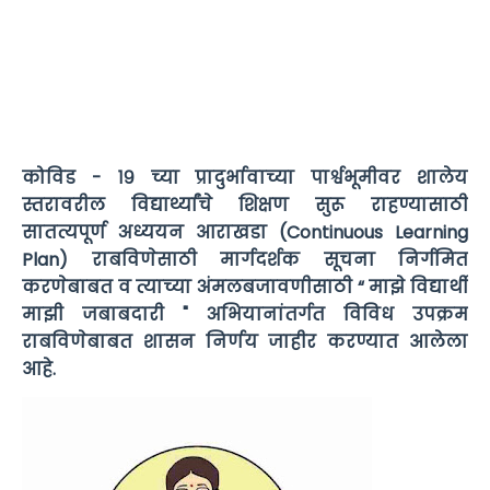
कोविड - १९ च्या प्रादुर्भावाच्या पार्श्वभूमीवर शालेय
स्तरावरील विद्यार्थ्यांचे शिक्षण सुरू राहण्यासाठी
सातत्यपूर्ण अध्ययन आराखडा (Continuous Learning
Plan) राबविणेसाठी मार्गदर्शक सूचना निर्गमित
करणेबाबत व त्याच्या अंमलबजावणीसाठी “ माझे विद्यार्थी
माझी जबाबदारी " अभियानांतर्गत विविध उपक्रम
राबविणेबाबत शासन निर्णय जाहीर करण्यात आलेला
आहे.