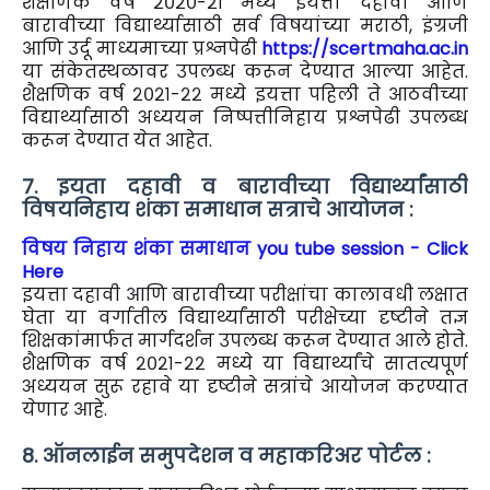
शैक्षणिक वर्ष २०२०-२१ मध्ये इयत्ता दहावी आणि
बारावीच्या विद्यार्थ्यासाठी सर्व विषयांच्या मराठी, इंग्रजी
आणि उर्दू माध्यमाच्या प्रश्नपेढी
https://scertmaha.ac.in
या संकेतस्थळावर उपलब्ध करून देण्यात आल्या आहेत.
शैक्षणिक वर्ष २०२१-२२ मध्ये इयत्ता पहिली ते आठवीच्या
विद्यार्थ्यासाठी अध्ययन निष्पत्तीनिहाय प्रश्नपेढी उपलब्ध
करून देण्यात येत आहेत.
7. इयता दहावी व बारावीच्या विद्यार्थ्यांसाठी
विषयनिहाय शंका समाधान सत्राचे आयोजन :
विषय निहाय शंका समाधान you tube session - Click
Here
इयत्ता दहावी आणि बारावीच्या परीक्षांचा कालावधी लक्षात
घेता या वर्गातील विद्यार्थ्यांसाठी परीक्षेच्या दृष्टीने तज्ञ
शिक्षकांमार्फत मार्गदर्शन उपलब्ध करून देण्यात आले होते.
शैक्षणिक वर्ष २०२१-२२ मध्ये या विद्यार्थ्यांचे सातत्यपूर्ण
अध्ययन सुरू रहावे या दृष्टीने सत्रांचे आयोजन करण्यात
येणार आहे.
8. ऑनलाईन समुपदेशन व महाकरिअर पोर्टल :