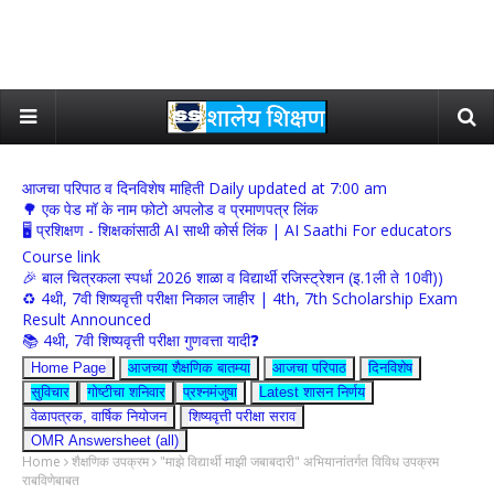
आजचा परिपाठ व दिनविशेष माहिती Daily updated at 7:00 am
🌳 एक पेड मॉ के नाम फोटो अपलोड व प्रमाणपत्र लिंक
🖥 प्रशिक्षण - शिक्षकांसाठी AI साथी कोर्स लिंक | AI Saathi For educators
Course link
🎉 बाल चित्रकला स्पर्धा 2026 शाळा व विद्यार्थी रजिस्ट्रेशन (इ.1ली ते 10वी))
♻️ 4थी, 7वी शिष्यवृत्ती परीक्षा निकाल जाहीर | 4th, 7th Scholarship Exam
Result Announced
📚 4थी, 7वी शिष्यवृत्ती परीक्षा गुणवत्ता यादी❓
Home Page
आजच्या शैक्षणिक बातम्या
आजचा परिपाठ
दिनविशेष
सुविचार
गोष्टीचा शनिवार
प्रश्नमंजुषा
Latest शासन निर्णय
वेळापत्रक, वार्षिक नियोजन
शिष्यवृत्ती परीक्षा सराव
OMR Answersheet (all)
Home
शैक्षणिक उपक्रम
"माझे विद्यार्थी माझी जबाबदारी" अभियानांतर्गत विविध उपक्रम
राबविणेबाबत