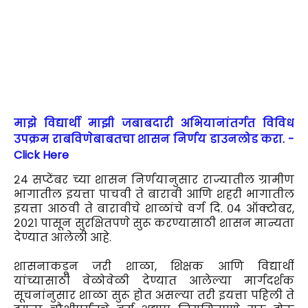
माझे विद्यार्थी माझी जबाबदारी अभियानांतर्गत विविध
उपक्रम राबविणेबाबतचा शासन निर्णय डाउनलोड करा. -
Click Here
२४ सप्टेंबर च्या शासन निर्णयानुसार राज्यातील ग्रामीण
भागातील इयत्ता पाचवी ते बारावी आणि शहरी भागातील
इयत्ता आठवी ते बारावीचे शाळांचे वर्ग दि. ०४ ऑक्टोबर,
२०२१ पासून सुरक्षितपणे सुरू करण्यासाठी शासन मान्यता
देण्यात आलेली आहे.
शासनाकडून जरी शाळा, शिक्षक आणि विद्यार्थी
यांच्यासाठी वेळोवेळी देण्यात आलेल्या मार्गदर्शक
सूचनांनुसार शाळा सुरू होत असल्या तरी इयत्ता पहिली ते