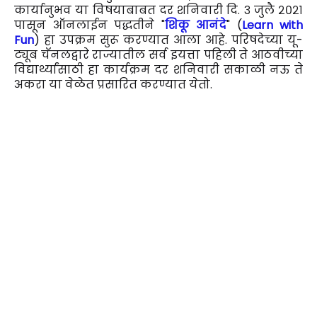
कार्यानुभव या विषयाबाबत दर शनिवारी दि. ३ जुलै २०२१
पासून ऑनलाईन पद्धतीने "
शिकू आनंदे
" (
Learn with
Fun
) हा उपक्रम सुरू करण्यात आला आहे. परिषदेच्या यू-
ट्यूब चॅनलद्वारे राज्यातील सर्व इयत्ता पहिली ते आठवीच्या
विद्यार्थ्यांसाठी हा कार्यक्रम दर शनिवारी सकाळी नऊ ते
अकरा या वेळेत प्रसारित करण्यात येतो.