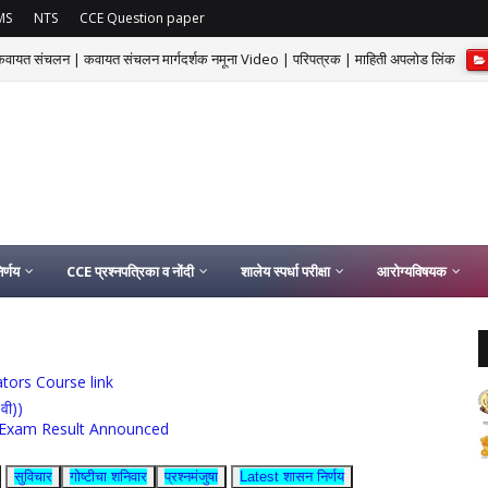
MS
NTS
CCE Question paper
 कवायत संचलन | कवायत संचलन मार्गदर्शक नमूना Video | परिपत्रक | माहिती अपलोड लिंक
र्णय
CCE प्रश्नपत्रिका व नोंदी
शालेय स्पर्धा परीक्षा
आरोग्यविषयक
ucators Course link
0वी))
rship Exam Result Announced
सुविचार
गोष्टीचा शनिवार
प्रश्नमंजुषा
Latest शासन निर्णय