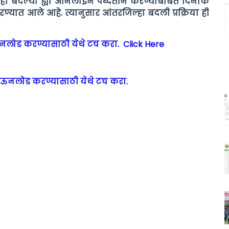
िल्हा बदल्या ह्या ऑनलाईन पध्दतीने करण्याबाबत दिनांक
रण्यात आले आहे. त्यानुसार आंतरजिल्हा बदली प्रक्रिया ही
ाउनलोड करण्यासाठी येथे टच करा. Click Here
डाऊनलोड करण्यासाठी येथे टच करा.