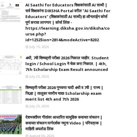
AI Saathi for Educators शिक्षकांसाठी AI साथी |
सर्व शिक्षकांना DIKSHA Portal वरील "AI Saathi for
Educators" (शिक्षकांसाठी AI साथी) हा ऑनलाईन कोर्स
पूर्ण करावा लागणार | कोर्स लिंक -
https://learning.diksha.gov.in/diksha/co
urse.php?
id=1252§ion=2814&modeActive=8202
July 15, 2026
4थी, 7वी शिष्यवृत्ती परीक्षा 2026 निकाल जाहीर. Student
login / School Login ने चेक करा निकाल. | 4th,
7th Scholarship Exam Result announced
July 25, 2026
शिष्यवृत्ती परीक्षा 2026 गुणवत्ता यादी 4थी व 7वी | राज्य |
जिल्हा | तालुका स्तरीय याद्या Scholarship exam
merit list 4th and 7th 2026
July 25, 2026
देशभक्तीपर गीतांवर आधारित सामुहिक कवायत संचलन |
कवायत संचलन मार्गदर्शक नमूना Video | परिपत्रक |
माहिती अपलोड लिंक
August 06, 2026