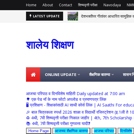
Home
About
Contact
शिष्यवृत्ती परीक्षा
Navodaya
NM
देशभक्तीपर गीतांवर आधारित सामुहिक
LATEST UPDATE
्रम
शालेय शिक्षण
ONLINE UPDATE
शैक्षणिक बातम्या
शासन नि
आजचा परिपाठ व दिनविशेष माहिती Daily updated at 7:00 am
🌳 एक पेड मॉ के नाम फोटो अपलोड व प्रमाणपत्र लिंक
🖥 प्रशिक्षण - शिक्षकांसाठी AI साथी कोर्स लिंक | AI Saathi For ed
🎉 बाल चित्रकला स्पर्धा 2026 शाळा व विद्यार्थी रजिस्ट्रेशन (इ.1ली ते 1
♻️ 4थी, 7वी शिष्यवृत्ती परीक्षा निकाल जाहीर | 4th, 7th Schola
📚 4थी, 7वी शिष्यवृत्ती परीक्षा गुणवत्ता यादी❓
Home Page
आजच्या शैक्षणिक बातम्या
आजचा परिपाठ
दिनविशेष