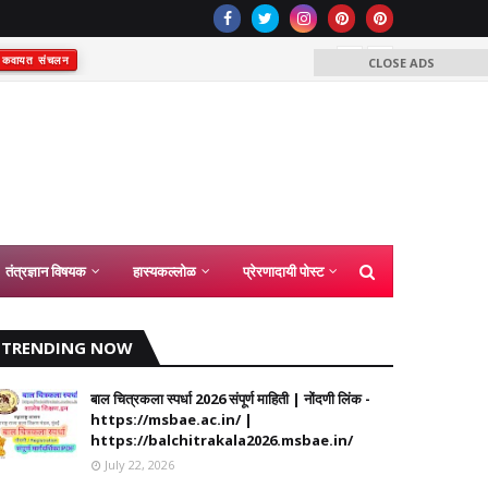
राष्ट्रीय
कवायत संचलन
CLOSE ADS
तंत्रज्ञान विषयक
हास्यकल्लोळ
प्रेरणादायी पोस्ट
TRENDING NOW
बाल चित्रकला स्पर्धा 2026 संपूर्ण माहिती | नोंदणी लिंक -
https://msbae.ac.in/ |
https://balchitrakala2026.msbae.in/
July 22, 2026