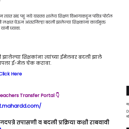
 असुन त्यात खंड पडू नये यास्तव शालेय शिक्षण विभागाकडून पवित्र पोर्टल
िती लक्षात घेऊन आंतरजिल्हा बदली झालेल्या शिक्षकांना कार्यमुक्त
ांनी घ्यावा.
झालेल्या शिक्षकांना त्यांच्या ईमेलवर बदली झाले
ी आपला ई-मेल चेक करावा.
Click Here
Teachers Transfer Portal 👇
म
tt.mahardd.com/
D
म
गदपत्रे तपासणी व बदली प्रक्रिया कशी राबवावी
e