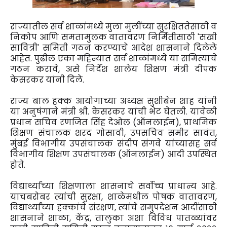
राज्यातील सर्व शाळांमध्ये मुला मुलींच्या सुरक्षिततेसाठी व
निकोप आणि समतामुलक वातावरण निर्मितीसाठी 'सखी
सावित्री' समिती गठन करण्याचे आदेश शासनाने दिलेले
आहेत. पुढील एका महिन्यात सर्व शाळांमध्ये या समित्यांचे
गठन करावे, असे निर्देश शालेय शिक्षण मंत्री दीपक
केसरकर यांनी दिले.
राज्य बाल हक्क आयोगाच्या अध्यक्ष सुशीबेन शाह यांनी
या अनुषंगाने मंत्री श्री. केसरकर यांची भेट घेतली. यावेळी
प्रधान सचिव रणजित सिंह देओल (ऑनलाईन), प्राथमिक
शिक्षण संचालक शरद गोसावी, उपसचिव समीर सावंत,
मुंबई विभागीय उपसंचालक संदीप संगवे यांच्यासह सर्व
विभागीय शिक्षण उपसंचालक (ऑनलाईन) आदी उपस्थित
होते.
विद्यार्थ्यांच्या शिक्षणाला शासनाचे सर्वोच्च प्राधान्य आहे.
याचबरोबर त्यांची सुरक्षा, शाळेमधील पोषक वातावरण,
विद्यार्थ्यांच्या हक्कांचे संरक्षण, त्यांचे समुपदेशन आदींसाठी
शासनाने शाळा, केंद्र, तालुका अशा विविध पातळ्यांवर