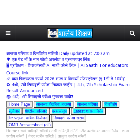
आजचा परिपाठ व दिनविशेष माहिती Daily updated at 7:00 am
🌳 एक पेड मॉ के नाम फोटो अपलोड व प्रमाणपत्र लिंक
🖥 प्रशिक्षण - शिक्षकांसाठी AI साथी कोर्स लिंक | AI Saathi For educators
Course link
🎉 बाल चित्रकला स्पर्धा 2026 शाळा व विद्यार्थी रजिस्ट्रेशन (इ.1ली ते 10वी))
♻️ 4थी, 7वी शिष्यवृत्ती परीक्षा निकाल जाहीर | 4th, 7th Scholarship Exam
Result Announced
📚 4थी, 7वी शिष्यवृत्ती परीक्षा गुणवत्ता यादी❓
Home Page
आजच्या शैक्षणिक बातम्या
आजचा परिपाठ
दिनविशेष
सुविचार
गोष्टीचा शनिवार
प्रश्नमंजुषा
Latest शासन निर्णय
वेळापत्रक, वार्षिक नियोजन
शिष्यवृत्ती परीक्षा सराव
OMR Answersheet (all)
Home
सखी सावित्री समिती
सखी सावित्री समिती गठीत करणेबाबत शासन निर्णय | शाळा
स्तरीय समिती | केंद्र स्तरीय समिती | तालुका स्तरीय समिती