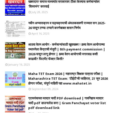
खबरदार! समाज माध्यमांत सरकारवर टीका केल्यास कर्मचाऱ्यांवर
'शिस्तभंग' कारवाई
July 28, 2025
नवीन अभ्यासक्रम व पाठ्यक्रमाची अंमलबजावणी राज्यात सन 2025-
26 पासून टप्प्या-टप्याने करणेबाबत शासन निर्णय
April 16, 2025
आठवा वेतन आयोग - कर्मचाऱ्यांसाठी खुशखबर ! 8व्या वेतन आयोगाच्या
स्थापनेला केंद्राची मंजुरी | 8th payment commission |
2026 पासून लागू होणार | 8व्या वेतन आयोगाची पगारवाढ कशी
काढावी? फिटमेंट फॅक्टर किती?
January 16, 2025
Maha TET Exam 2026 | महाराष्ट्र शिक्षक पात्रता परीक्षा |
Maharashtra TET Exam: 'टीईटी'ची जाहिरात, 21 जून 2026
होणार परीक्षा, संपूर्ण माहिती पहा www.mahatet.in
September 09, 2024
ग्रामपंचायत मतदार यादी PDF download | गावनिहाय मतदार
यादी pdf डाउनलोड करा | Gram Panchayat voter list
pdf download link