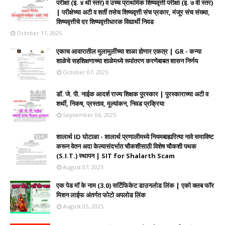
परीक्षा (इ. ४ थी स्तर) व उच्च प्राथमिक शिष्यवृत्ती परीक्षा (इ. ७ वी स्तर)
| परीक्षेच्या अटी व शर्ती तसेच शिष्यवृत्ती संच प्रकार, मंजूर संच संख्या,
शिष्यवृत्तीचे दर शिष्यवृत्तीधारक विद्यार्थी निवड
October 17, 2025
एकाच आवारातील मुलामुलींच्या शाळा होणार एकत्र | GR - कन्या
शाळेचे सहशिक्षणाच्या शाळेमध्ये रूपांतरण करणेबाबत शासन निर्णय
October 07, 2025
डॉ. जे. पी. नाईक आदर्श राज्य शिक्षक पुरस्कार | पुरस्काराच्या अटी व
शर्थी, निकष, प्रस्ताव, मूल्यांकन, निवड प्रक्रिया
September 06, 2025
शालार्थ ID घोटाळा - शालार्थ प्रणालीमध्ये नियमबाह्यरित्या नावे समाविष्ट
करून वेतन अदा केल्यासंदर्भात चौकशीसाठी विशेष चौकशी पथक
(S.I.T.) स्थापन | SIT for Shalarth Scam
August 07, 2025
एक पेड मॉ के नाम (3.0) सर्टिफिकेट डाउनलोड लिंक | एको क्लब फॉर
मिशन लाईफ अंतर्गत फोटो अपलोड लिंक
August 05, 2025