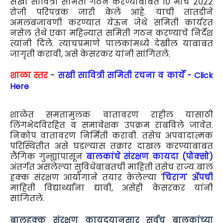
सखी सावित्री समिती गठन करण्याबाबत १० मार्च २०२२
रोजी परिपत्रक जारी केले आहे. याची तातडीने
अमलबजावणी करण्यात येऊन जेथे समिती कार्यरत
नसेल तेथे एका महिन्यात समिती गठन करण्याचे निर्देश
त्यांनी दिले. त्याचप्रमाणे पालकांमध्ये देखील याबाबत
जागृती करावी, असे केसरकर यांनी सांगितले.
शाळा स्तर
- सखी सावित्री समिती रचना व कार्ये - Click
Here
शाळेत समतामुलक वातावरण राहील यासाठी
लिंगभेदविरहित व समावेशक उपक्रम राबविले जावेत.
निकोप वातावरण निर्मिती करावी. तसेच अपवादात्मक
परिस्थितीत असे घडल्यास तक्रार दाखल करण्याबाबत
लैंगिक गुन्ह्यांपासून
बालकांचे संरक्षण कायदा (पोक्सो)
अंतर्गत असलेल्या सुविधेबाबतची माहिती तसेच राज्य बाल
हक्क संरक्षण आयोगाने तयार केलेल्या '
चिराग' ॲपची
माहिती विद्यार्थ्यांना द्यावी, असेही केसरकर यांनी
सांगितले.
बालहक्क संरक्षण कायदयानुसार सर्वच बालकांच्या