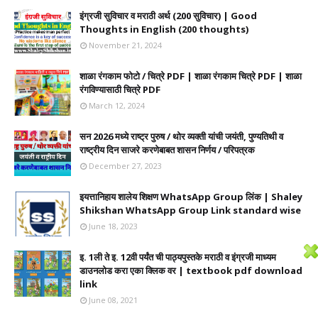
इंग्रजी सुविचार व मराठी अर्थ (200 सुविचार) | Good
Thoughts in English (200 thoughts)
November 21, 2024
शाळा रंगकाम फोटो / चित्रे PDF | शाळा रंगकाम चित्रे PDF | शाळा
रंगविण्यासाठी चित्रे PDF
March 12, 2024
सन 2026 मध्ये राष्ट्र पुरुष / थोर व्यक्ती यांची जयंती, पुण्यतिथी व
राष्ट्रीय दिन साजरे करणेबाबत शासन निर्णय / परिपत्रक
December 27, 2023
इयत्तानिहाय शालेय शिक्षण WhatsApp Group लिंक | Shaley
Shikshan WhatsApp Group Link standard wise
June 18, 2023
इ. 1ली ते इ. 12वी पर्यंत ची पाठ्यपुस्तके मराठी व इंग्रजी माध्यम
डाउनलोड करा एका क्लिक वर | textbook pdf download
link
June 08, 2021