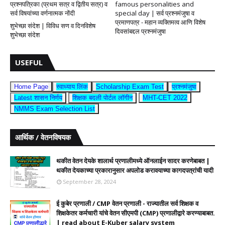
प्रश्नपत्रिका (प्रथम सत्र व द्वितीय सत्र) व
famous personalities and
सर्व विषयांच्या वर्णनात्मक नोंदी
special day | सर्व प्रश्नमंजुषा व
प्रमाणपत्र - महान व्यक्तिमत्व आणि विशेष
शुभेच्छा संदेश | विविध सण व दिनविशेष
दिवसांबद्दल प्रश्नमंजुषा
शुभेच्छा संदेश
USEFUL
Home Page
स्वाध्याय लिंक
Scholarship Exam Test
प्रश्नमंजुषा
Latest शासन निर्णय
शिक्षक बदली पोर्टल लॉगीन
MHT-CET 2022
NMMS Exam Selection List
आर्थिक / वेतनविषयक
थकीत वेतन देयके शालार्थ प्रणालीमध्ये ऑनलाईन सादर करणेबाबत |
थकीत देयकाच्या प्रकारानुसार अपलोड करावयाच्या कागदपत्रांची यादी
September 28, 2024
ई कुबेर प्रणाली / CMP वेतन प्रणाली - राज्यातील सर्व शिक्षक व
शिक्षकेतर कर्मचारी यांचे वेतन सीएमपी (CMP) प्रणालीद्वारे करण्याबाबत.
| read about E-Kuber salary system