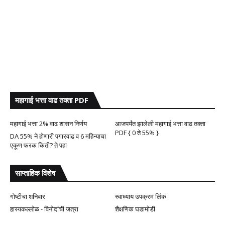
महागाई भत्ता वाढ तक्ता PDF
महागाई भत्ता 2% वाढ शासन निर्णय
आजपर्यंत झालेली महागाई भत्ता वाढ तक्ता
PDF { 0 ते 55% }
DA 55% ने होणारी पगारवाढ व 6 महिन्याचा
एकूण फरक किती? ते पहा
साप्ताहिक विशेष
गोष्टीचा शनिवार
स्वाध्याय उपक्रम लिंक
हास्यकल्लोळ - विनोदांची जत्रा
शैक्षणिक घडामोडी