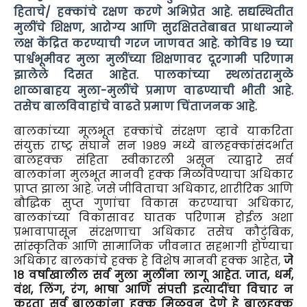
हिताचे/ हक्कांचे रक्षण करणे अभिप्रेत आहे.
सद्यस्थितीत
मुलींचे शिक्षण, आरोग्य आणि सुरक्षिततेबाबत प्राधान्याने
लक्ष केंद्रित करण्याची गरज जाणवत आहे. कोविड १९ च्या
पार्श्वभूमीवर मुला मुलींच्या शिक्षणावर दूरगामी परिणाम
झालेले दिसत आहेत. पालकांच्या स्थलांतरामुळे
शाळाबाहय मुला-मुलींचे प्रमाण वाढण्याची भीती आहे.
तसेच बालविवाहांचे वाढते प्रमाण चिंताजनक आहे.
बालकांच्या मूलभूत हक्कांचे संरक्षण व्हावे याकरिता
संयुक्त राष्ट्र संघाने सन १९८९ मध्ये बालहक्कांसंदर्भात
बालहक्क संहिता स्वीकारली असून त्याद्वारे सर्व
बालकांना मुलभूत मानवी हक्क मिळविण्याचा अधिकार
प्राप्त झाला आहे. जसे जीविताचा अधिकार, शारीरिक आणि
बौद्धिक सुप्त गुणांचा विकास करण्याचा अधिकार,
बालकांच्या विकासावर घातक परिणाम होईल अशा
प्रभावापासून संरक्षणाचा अधिकार तसेच कौटुंबिक,
सांस्कृतिक आणि सामाजिक जीवनात सहभागी होण्याचा
अधिकार बालकांचे हक्क हे विशेष मानवी हक्क आहेत,
जे
१८ वर्षाखालील सर्व मुला मुलींना लागू आहेत. जात, धर्म,
वंश, लिंग, रंग, भाषा आणि संपत्ती इत्यादींचा विचार न
करता सर्व बालकांना हक्क मिळवून देणे हे बालहक्क