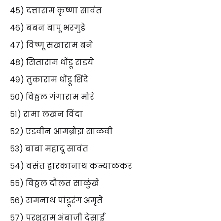
४५) दत्ताराम कृष्णा सावंत
४६) बबन बापू भरगुडे
४७) विष्णू सखाराम बने
४८) सिताराम धोंडू राडये
४९) तुकाराम धोंडू शिंदे
५०) विठ्ठल गंगाराम मोरे
५१) रामा लखन विंदा
५२) एडवीन आमब्रोझ साळवी
५३) बाबा महादू सावंत
५४) वसंत द्वारकानाथ कन्याळकर
५५) विठ्ठल दौलत साळुंखे
५६) रामनाथ पांडूरंग अमृते
५७) परशुराम अंबाजी देसाई