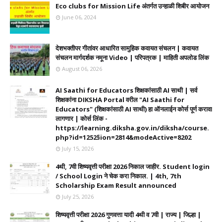
Eco clubs for Mission Life अंतर्गत उन्हाळी शिबीर आयोजन
June 06, 2024
देशभक्तीपर गीतांवर आधारित सामुहिक कवायत संचलन | कवायत
संचलन मार्गदर्शक नमूना Video | परिपत्रक | माहिती अपलोड लिंक
August 06, 2026
AI Saathi for Educators शिक्षकांसाठी AI साथी | सर्व
शिक्षकांना DIKSHA Portal वरील "AI Saathi for
Educators" (शिक्षकांसाठी AI साथी) हा ऑनलाईन कोर्स पूर्ण करावा
लागणार | कोर्स लिंक -
https://learning.diksha.gov.in/diksha/course.
php?id=1252§ion=2814&modeActive=8202
July 15, 2026
4थी, 7वी शिष्यवृत्ती परीक्षा 2026 निकाल जाहीर. Student login
/ School Login ने चेक करा निकाल. | 4th, 7th
Scholarship Exam Result announced
July 25, 2026
शिष्यवृत्ती परीक्षा 2026 गुणवत्ता यादी 4थी व 7वी | राज्य | जिल्हा |