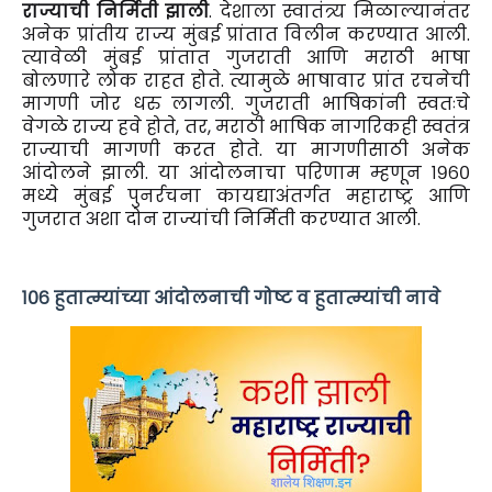
राज्याची निर्मिती झाली
. देशाला स्वातंत्र्य मिळाल्यानंतर
अनेक प्रांतीय राज्य मुंबई प्रांतात विलीन करण्यात आली.
त्यावेळी मुंबई प्रांतात गुजराती आणि मराठी भाषा
बोलणारे लोक राहत होते. त्यामुळे भाषावार प्रांत रचनेची
मागणी जोर धरु लागली. गुजराती भाषिकांनी स्वतःचे
वेगळे राज्य हवे होते, तर, मराठी भाषिक नागरिकही स्वतंत्र
राज्याची मागणी करत होते. या मागणीसाठी अनेक
आंदोलने झाली. या आंदोलनाचा परिणाम म्हणून १९६०
मध्ये मुंबई पुनर्रचना कायद्याअंतर्गत महाराष्ट्र आणि
गुजरात अशा दोन राज्यांची निर्मिती करण्यात आली.
१०६ हुतात्म्यांच्या आंदोलनाची गोष्ट व हुतात्म्यांची नावे