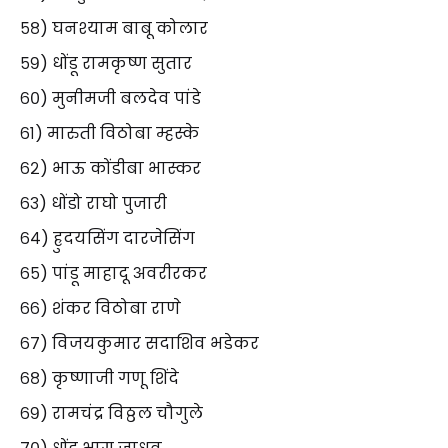
५८) घनश्याम बाबू कोलार
५९) धोंडू रामकृष्ण सुतार
६०) मुनीमजी बलदेव पांडे
६१) मारुती विठोबा म्हस्के
६२) भाऊ कोंडीबा भास्कर
६३) धोंडो राघो पुजारी
६४) ह्रुदयसिंग दारजेसिंग
६५) पांडू माहादू अवरीरकर
६६) शंकर विठोबा राणे
६७) विजयकुमार सदाशिव भडेकर
६८) कृष्णाजी गणू शिंदे
६९) रामचंद्र विठ्ठल चौगुले