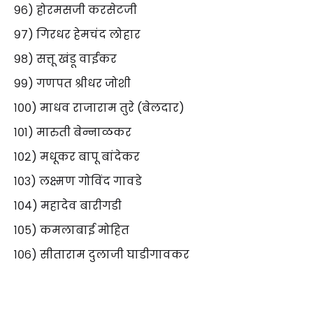
९६) होरमसजी करसेटजी
९७) गिरधर हेमचंद लोहार
९८) सत्तू खंडू वाईकर
९९) गणपत श्रीधर जोशी
१००) माधव राजाराम तुरे (बेलदार)
१०१) मारुती बेन्नाळकर
१०२) मधूकर बापू बांदेकर
१०३) लक्ष्मण गोविंद गावडे
१०४) महादेव बारीगडी
१०५) कमलाबाई मोहित
१०६) सीताराम दुलाजी घाडीगावकर