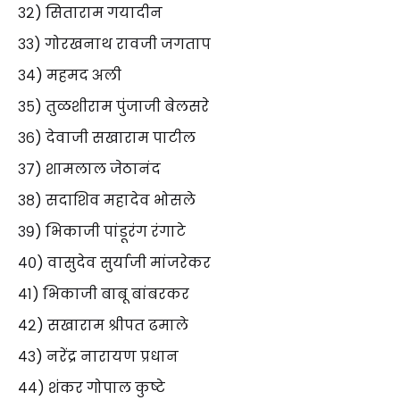
३२) सिताराम गयादीन
३३) गोरखनाथ रावजी जगताप
३४) महमद अली
३५) तुळशीराम पुंजाजी बेलसरे
३६) देवाजी सखाराम पाटील
३७) शामलाल जेठानंद
३८) सदाशिव महादेव भोसले
३९) भिकाजी पांडूरंग रंगाटे
४०) वासुदेव सुर्याजी मांजरेकर
४१) भिकाजी बाबू बांबरकर
४२) सखाराम श्रीपत ढमाले
४३) नरेंद्र नारायण प्रधान
४४) शंकर गोपाल कुष्टे