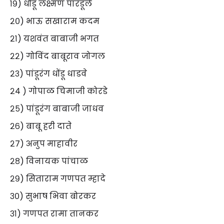
१९) धोंडू लक्ष्मण पारडूले
२०) भाऊ सखाराम कदम
२१) यशवंत बाबाजी भगत
२२) गोविंद बाबूराव जोगल
२३) पांडूरंग धोंडू धाडवे
२४ ) गोपाळ चिमाजी कोरडे
२५) पांडूरंग बाबाजी जाधव
२६) बाबू हरी दाते
२७) अनुप माहावीर
२८) विनायक पांचाळ
२९) सिताराम गणपत म्हादे
३०) सुभाष भिवा बोरकर
३१) गणपत रामा तानकर