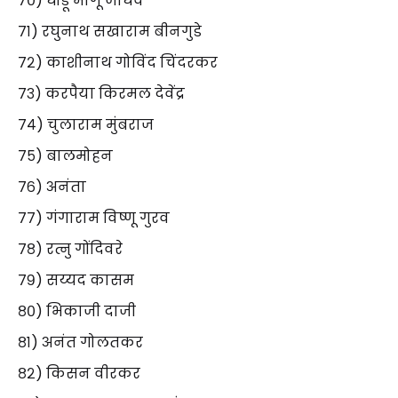
७०) धोंडू भागू जाधव
७१) रघुनाथ सखाराम बीनगुडे
७२) काशीनाथ गोविंद चिंदरकर
७३) करपैया किरमल देवेंद्र
७४) चुलाराम मुंबराज
७५) बालमोहन
७६) अनंता
७७) गंगाराम विष्णू गुरव
७८) रत्नु गोंदिवरे
७९) सय्यद कासम
८०) भिकाजी दाजी
८१) अनंत गोलतकर
८२) किसन वीरकर