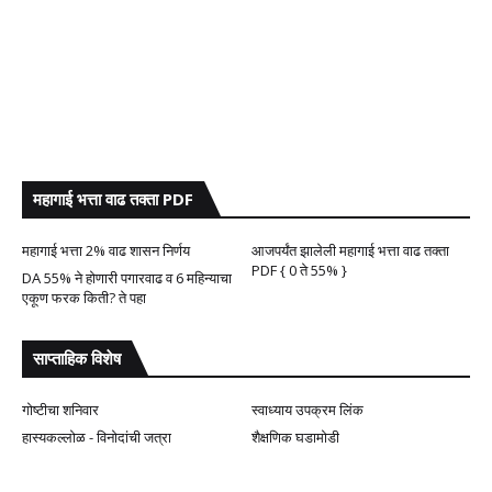
महागाई भत्ता वाढ तक्ता PDF
महागाई भत्ता 2% वाढ शासन निर्णय
आजपर्यंत झालेली महागाई भत्ता वाढ तक्ता
PDF { 0 ते 55% }
DA 55% ने होणारी पगारवाढ व 6 महिन्याचा
एकूण फरक किती? ते पहा
साप्ताहिक विशेष
गोष्टीचा शनिवार
स्वाध्याय उपक्रम लिंक
हास्यकल्लोळ - विनोदांची जत्रा
शैक्षणिक घडामोडी