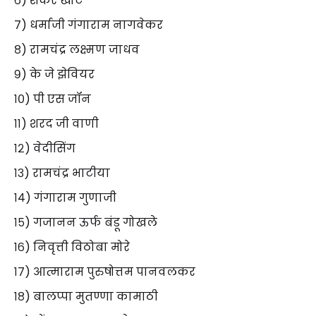
६) शंकर खोटे
७) धर्माजी गंगाराम नागवेकर
८) रामचंद्र लक्ष्मण जाधव
९) के जे झेवियर
१०) पी एस जॉन
११) शरद जी वाणी
१२) वेदीसिंग
१३) रामचंद्र भाटीया
१४) गंगाराम गुणाजी
१५) गजानन ऊर्फ बंडू गोखले
१६) निवृत्ती विठोबा मोरे
१७) आत्माराम पुरुषोत्तम पानवलकर
१८) बालप्पा मुतण्णा कामाठी