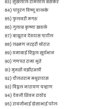
८३) सुखलाल रामलाल बंसकर
८४) पांडूरंग विष्णू वाळके
८५) फुलवरी मगरु
८६) गुलाब कृष्णा खवळे
८७) बाबूराव देवदास पाटील
८८) लक्ष्मण नरहरी थोरात
८९) ठमाबाई विठ्ठल सूर्यभान
९०) गणपत रामा भुते
९१) मुनशी वझीऱअली
९२) दौलतराम मथुरादास
९३) विठ्ठल नारायण चव्हाण
९४) देवजी शिवन राठोड
९५) रावजीभाई डोसाभाई पटेल