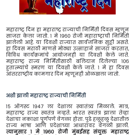
महाराष्ट्र दिन हा महाराष्ट्र राज्याची निर्मिती दिवस म्हणून
साजरा केला जातो. १ मे १९६० रोजी महाराष्ट्राची निर्मिती
झालेली आहे. या दिवशी राज्यात सार्वजनिक सुट्टी असते.
हा दिवस मराठी माणसे मोठ्या उत्साहाने साजरा करतात,
विविध कार्यक्रमांचे आयोजनही या दिवशी केले जाते.
महाराष्ट्र राज्य निर्मितीसाठी बलिदान दिलेल्या १०६
हुतात्म्यांचे स्मरण या दिवशी केले जाते. १ मे हा दिवस
आंतरराष्ट्रीय कामगार दिन म्हणूनही ओळखला जातो.
अशी झाली महाराष्ट्र राज्याची निर्मिती
१५ ऑगस्ट १९४७ ला देशाला स्वातंत्र्य मिळाले. मात्र,
महाराष्ट्र राज्य स्वतंत्र नव्हते. भारत स्वतंत्र झाला तेव्हा
देशाचा नकाशा पूर्णपणे वेगळा होता. पुढे हळूहळू देशातील
राज्य भाषा आणि प्रदेशाच्या आधारावर वेगळी झाली.
त्यानुसार १ मे १९६० रोजी मुंबईसह संयुक्त महाराष्ट्र