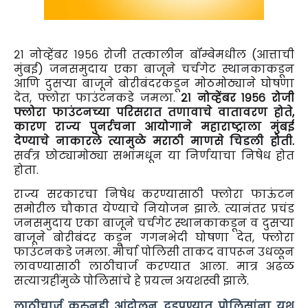
२१ नोव्हेंबर १९५६ रोजी तत्कालीन बॉम्बेमधील (आत्ताची
मुंबई) जनसमुदाय एका बाजूने चर्चगेट स्थानकाकडून
आणि दुसऱ्या बाजूने बोरीबंदरकडून मोठमोठ्याने घोषणा
देत, फ्लोरा फाउंटनकडे जमला.
२१ नोव्हेंबर १९५६ रोजी
फ्लोरा फाउंटनच्या परिसरात तणावाचे वातावरण होते,
कारण राज्य पुनर्रचना आयोगाने महाराष्ट्राला मुंबई
देण्याचे नाकारले त्यामुळे मराठी माणसे चिडली होती.
सर्वत्र छोट्यामोठ्या सभांमधून या निर्णयाचा निषेध होत
होता.
राज्य सरकारचा निषेध करण्यासाठी फ्लोरा फाऊंटन
समोरील चौकात येण्याचे नियोजन झाले. त्यानंतर प्रचंड
जनसमुदाय एका बाजूने चर्चगेट स्थानकाकडून व दुसऱ्या
बाजूने बोरीबंदर कडून गगनभेदी घोषणा देत, फ्लोरा
फाउंटनकडे जमला. मोर्चा पोलिसी ताकद वापरून उधळून
लावण्यासाठी लाठीचार्ज करण्यात आला. मात्र अढळ
सत्याग्रहींमुळे पोलिसांचे हे प्रयत्न अयशस्वी झाले.
लाठीचार्ज करुनही आंदोलन दडपण्यात पोलिसांना यश