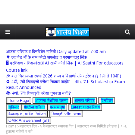
आजचा परिपाठ व दिनविशेष माहिती Daily updated at 7:00 am
🌳 एक पेड मॉ के नाम फोटो अपलोड व प्रमाणपत्र लिंक
🖥 प्रशिक्षण - शिक्षकांसाठी AI साथी कोर्स लिंक | AI Saathi For educators
Course link
🎉 बाल चित्रकला स्पर्धा 2026 शाळा व विद्यार्थी रजिस्ट्रेशन (इ.1ली ते 10वी))
♻️ 4थी, 7वी शिष्यवृत्ती परीक्षा निकाल जाहीर | 4th, 7th Scholarship Exam
Result Announced
📚 4थी, 7वी शिष्यवृत्ती परीक्षा गुणवत्ता यादी❓
Home Page
आजच्या शैक्षणिक बातम्या
आजचा परिपाठ
दिनविशेष
सुविचार
गोष्टीचा शनिवार
प्रश्नमंजुषा
Latest शासन निर्णय
वेळापत्रक, वार्षिक नियोजन
शिष्यवृत्ती परीक्षा सराव
OMR Answersheet (all)
Home
महाराष्ट्र दिन
१ मे महाराष्ट्र स्थापना दिन | महाराष्ट्र राज्य निर्मिती इतिहास | १०६
हुतात्मा माहिती व नावे