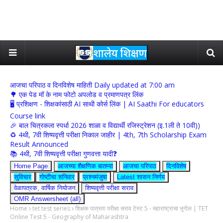
आजचा परिपाठ व दिनविशेष माहिती Daily updated at 7:00 am
🌳 एक पेड मॉ के नाम फोटो अपलोड व प्रमाणपत्र लिंक
🖥 प्रशिक्षण - शिक्षकांसाठी AI साथी कोर्स लिंक | AI Saathi For educators
Course link
🎉 बाल चित्रकला स्पर्धा 2026 शाळा व विद्यार्थी रजिस्ट्रेशन (इ.1ली ते 10वी))
♻️ 4थी, 7वी शिष्यवृत्ती परीक्षा निकाल जाहीर | 4th, 7th Scholarship Exam
Result Announced
📚 4थी, 7वी शिष्यवृत्ती परीक्षा गुणवत्ता यादी❓
Home Page
आजच्या शैक्षणिक बातम्या
आजचा परिपाठ
दिनविशेष
सुविचार
गोष्टीचा शनिवार
प्रश्नमंजुषा
Latest शासन निर्णय
वेळापत्रक, वार्षिक नियोजन
शिष्यवृत्ती परीक्षा सराव
OMR Answersheet (all)
Home
tet test series
शिक्षक पात्रता परीक्षा सराव टेस्ट 5 - महाराष्ट्राचा भूगोल | TET
Online Test 5 - Geography of Maharashtra