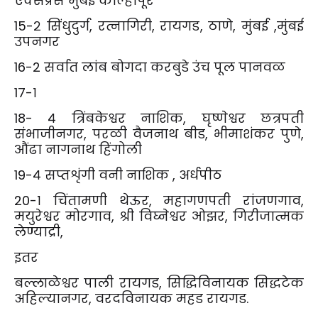
एक्सप्रेस मुंबई कोल्हापूर
15-२ सिंधुदुर्ग, रत्नागिरी, रायगड, ठाणे, मुंबई ,मुंबई
उपनगर
16-2 सर्वात लांब बोगदा करबुडे उंच पूल पानवळ
17-१
18- ४ त्रिंबकेश्वर नाशिक, घृष्णेश्वर छत्रपती
संभाजीनगर, परळी वैजनाथ बीड, भीमाशंकर पुणे,
औंढा नागनाथ हिंगोली
19-४ सप्तशृंगी वनी नाशिक , अर्धपीठ
20-१ चिंतामणी थेऊर, महागणपती रांजणगाव,
मयुरेश्वर मोरगाव, श्री विघ्नेश्वर ओझर, गिरीजात्मक
लेण्याद्री,
इतर
बल्लाळेश्वर पाली रायगड, सिद्धिविनायक सिद्धटेक
अहिल्यानगर, वरदविनायक महड रायगड.