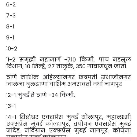
6-2
7-३
8-१
9-१
10-2
11-२ समृद्धी महामार्ग -७१० किमी, पाच महसूल
विभाग, १० जिल्हे, २७ तालुके, ३५० गावामधून जातो.
ठाणे नाशिक अहिल्यानगर छत्रपती संभाजीनगर
जालना बुलढाणा वाशिम अमरावती वर्धा नागपूर
12-१ मुंबई ते ठाणे -३४ किमी,
13-१
14-१ सिद्धेश्वर एक्सप्रेस मुंबई सोलापूर, महालक्ष्मी
एक्सप्रेस मुंबई कोल्हापूर, तपोवन एक्सप्रेस मुंबई
नांदेड, नंदिग्राम एक्सप्रेस मुंबई नागपूर, कोयना