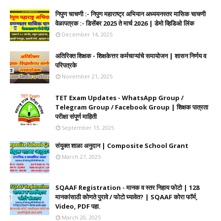
निपुण चाचणी :- निपुण महाराष्ट्र अभियान अध्ययनस्तर मासिक चाचणी
वेळापत्रक :- डिसेंबर 2025 ते मार्च 2026 | डेमो व्हिडिओ लिंक
December 14, 2025
अतिरिक्त शिक्षक - शिक्षकेत्तर कर्मचाऱ्यांचे समायोजन | शासन निर्णय व
परिपत्रके
November 21, 2025
TET Exam Updates - WhatsApp Group /
Telegram Group / Facebook Group | शिक्षक पात्रता
परीक्षा संपूर्ण माहिती
September 13, 2025
संयुक्त शाळा अनुदान | Composite School Grant
March 27, 2025
SQAAF Registration - मानक व स्तर निहाय फोटो | 128
मानकांसाठी कोणते पुरावे / फोटो घ्यावेत? | SQAAF कोरा फॉर्म,
Video, PDF पहा.
March 20, 2025