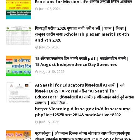
Eco clubs for Mission Life अंतर्गत उन्हाळी शिबीर आयोजन
June 06, 2024
शिष्यवृत्ती परीक्षा 2026 गुणवत्ता यादी 4थी व 7वी | राज्य | जिल्हा |
तालुका स्तरीय याद्या Scholarship exam merit list 4th
and 7th 2026
July 25, 2026
15 ऑगस्ट स्वातंत्र्य दिन भाषणे मराठी pdf | स्वातंत्र्यदिन भाषणे |
15 August Independence Day Speeches
August 10, 2022
AI Saathi for Educators शिक्षकांसाठी AI साथी | सर्व
शिक्षकांना DIKSHA Portal वरील "AI Saathi for
Educators" (शिक्षकांसाठी AI साथी) हा ऑनलाईन कोर्स पूर्ण करावा
लागणार | कोर्स लिंक -
https://learning.diksha.gov.in/diksha/course.
php?id=1252§ion=2814&modeActive=8202
July 15, 2026
प्रश्नमंजुषा | लोकमान्य टिळक यांच्या जीवनावर आधारित प्रश्नमंजुषा
सोडवा. आकर्षक प्रमाणपत्र प्राप्त करा. Quiz on Lokmanya