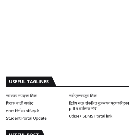
USEFUL TAGLINES
स्वाध्याय उपक्रम लिंक
सर्व प्रश्नमंजुषा लिंक
शिक्षक बदली अपडेट
द्वितीय सत्र संकलित मूल्यमापन प्रश्नपत्रिका
pdf व वर्णात्मक नोंदी
शासन निर्णय व परिपत्रके
Udise+ SDMS Portal link
Student Portal Update
USEFUL POST