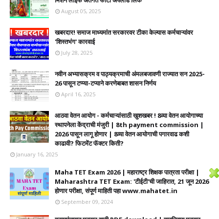
मिशन लाईफ अंतर्गत फोटो अपलोड लिंक
August 05, 2025
खबरदार! समाज माध्यमांत सरकारवर टीका केल्यास कर्मचाऱ्यांवर
'शिस्तभंग' कारवाई
July 28, 2025
नवीन अभ्यासक्रम व पाठ्यक्रमाची अंमलबजावणी राज्यात सन 2025-
26 पासून टप्प्या-टप्याने करणेबाबत शासन निर्णय
April 16, 2025
आठवा वेतन आयोग - कर्मचाऱ्यांसाठी खुशखबर ! 8व्या वेतन आयोगाच्या
स्थापनेला केंद्राची मंजुरी | 8th payment commission |
2026 पासून लागू होणार | 8व्या वेतन आयोगाची पगारवाढ कशी
काढावी? फिटमेंट फॅक्टर किती?
January 16, 2025
Maha TET Exam 2026 | महाराष्ट्र शिक्षक पात्रता परीक्षा |
Maharashtra TET Exam: 'टीईटी'ची जाहिरात, 21 जून 2026
होणार परीक्षा, संपूर्ण माहिती पहा www.mahatet.in
September 09, 2024