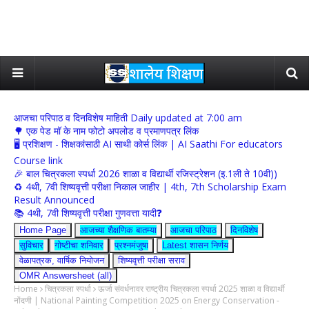
आजचा परिपाठ व दिनविशेष माहिती Daily updated at 7:00 am
🌳 एक पेड मॉ के नाम फोटो अपलोड व प्रमाणपत्र लिंक
🖥 प्रशिक्षण - शिक्षकांसाठी AI साथी कोर्स लिंक | AI Saathi For educators
Course link
🎉 बाल चित्रकला स्पर्धा 2026 शाळा व विद्यार्थी रजिस्ट्रेशन (इ.1ली ते 10वी))
♻️ 4थी, 7वी शिष्यवृत्ती परीक्षा निकाल जाहीर | 4th, 7th Scholarship Exam
Result Announced
📚 4थी, 7वी शिष्यवृत्ती परीक्षा गुणवत्ता यादी❓
Home Page
आजच्या शैक्षणिक बातम्या
आजचा परिपाठ
दिनविशेष
सुविचार
गोष्टीचा शनिवार
प्रश्नमंजुषा
Latest शासन निर्णय
वेळापत्रक, वार्षिक नियोजन
शिष्यवृत्ती परीक्षा सराव
OMR Answersheet (all)
Home
चित्रकला स्पर्धा
ऊर्जा संवर्धनावर राष्ट्रीय चित्रकला स्पर्धा 2025 शाळा व विद्यार्थी
नोंदणी | National Painting Competition 2025 on Energy Conservation -