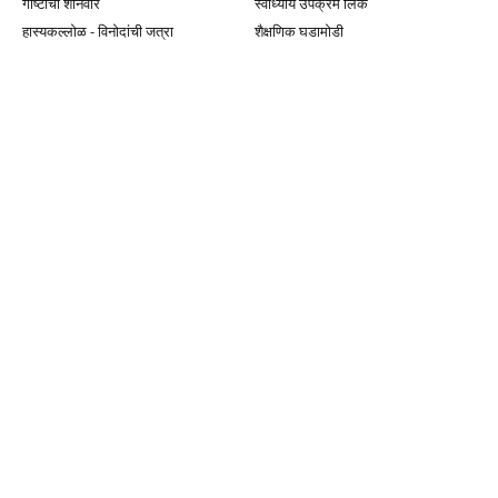
गोष्टीचा शनिवार
स्वाध्याय उपक्रम लिंक
हास्यकल्लोळ - विनोदांची जत्रा
शैक्षणिक घडामोडी