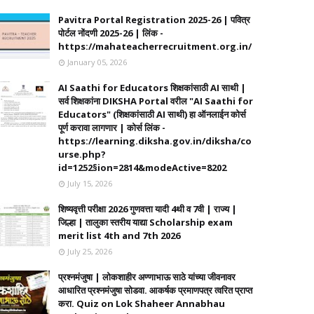
Pavitra Portal Registration 2025-26 | पवित्र
पोर्टल नोंदणी 2025-26 | लिंक -
https://mahateacherrecruitment.org.in/
January 05, 2026
AI Saathi for Educators शिक्षकांसाठी AI साथी |
सर्व शिक्षकांना DIKSHA Portal वरील "AI Saathi for
Educators" (शिक्षकांसाठी AI साथी) हा ऑनलाईन कोर्स
पूर्ण करावा लागणार | कोर्स लिंक -
https://learning.diksha.gov.in/diksha/co
urse.php?
id=1252§ion=2814&modeActive=8202
July 15, 2026
शिष्यवृत्ती परीक्षा 2026 गुणवत्ता यादी 4थी व 7वी | राज्य |
जिल्हा | तालुका स्तरीय याद्या Scholarship exam
merit list 4th and 7th 2026
July 25, 2026
प्रश्नमंजुषा | लोकशाहीर अण्णाभाऊ साठे यांच्या जीवनावर
आधारित प्रश्नमंजुषा सोडवा. आकर्षक प्रमाणपत्र त्वरित प्राप्त
करा. Quiz on Lok Shaheer Annabhau