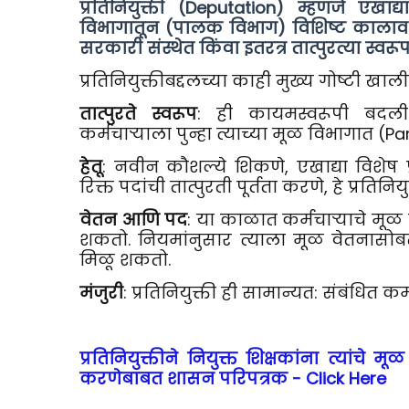
प्रतिनियुक्ती (Deputation) म्हणजे एखाद्
विभागातून (पालक विभाग) विशिष्ट कालावधीस
सरकारी संस्थेत किंवा इतरत्र तात्पुरत्या स्वरू
प्रतिनियुक्तीबद्दलच्या काही मुख्य गोष्टी खाल
तात्पुरते स्वरूप
: ही कायमस्वरूपी बदली न
कर्मचाऱ्याला पुन्हा त्याच्या मूळ विभागात (
हेतू
: नवीन कौशल्ये शिकणे, एखाद्या विशेष 
रिक्त पदांची तात्पुरती पूर्तता करणे, हे प्रतिनिय
वेतन आणि पद
: या काळात कर्मचाऱ्याचे मू
शकतो. नियमांनुसार त्याला मूळ वेतनासोब
मिळू शकतो.
मंजुरी
: प्रतिनियुक्ती ही सामान्यत: संबंधित क
प्रतिनियुक्तीने नियुक्त शिक्षकांना त्यांचे 
करणेबाबत शासन परिपत्रक - Click Here