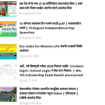
एक पेड मॉ के नाम (3.0) सर्टिफिकेट डाउनलोड लिंक | एको
क्लब फॉर मिशन लाईफ अंतर्गत फोटो अपलोड लिंक
August 05, 2025
15 ऑगस्ट स्वातंत्र्य दिन भाषणे मराठी pdf | स्वातंत्र्यदिन
भाषणे | 15 August Independence Day
Speeches
August 10, 2022
Eco clubs for Mission Life अंतर्गत उन्हाळी शिबीर
आयोजन
June 06, 2024
4थी, 7वी शिष्यवृत्ती परीक्षा 2026 निकाल जाहीर. Student
login / School Login ने चेक करा निकाल. | 4th,
7th Scholarship Exam Result announced
July 25, 2026
देशभक्तीपर गीतांवर आधारित सामुहिक कवायत संचलन |
कवायत संचलन मार्गदर्शक नमूना Video | परिपत्रक |
माहिती अपलोड लिंक
August 06, 2026