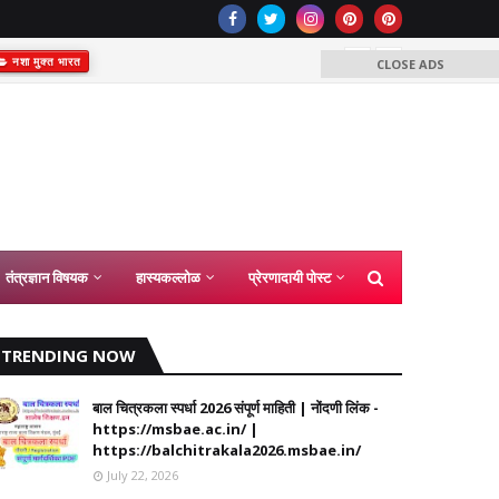
नशा मुक्त भारत
CLOSE ADS
समग्र शिक्षा अंतर्
कंत्राटी शिक्ष
2026
तंत्रज्ञान विषयक
हास्यकल्लोळ
प्रेरणादायी पोस्ट
TRENDING NOW
बाल चित्रकला स्पर्धा 2026 संपूर्ण माहिती | नोंदणी लिंक -
https://msbae.ac.in/ |
https://balchitrakala2026.msbae.in/
July 22, 2026