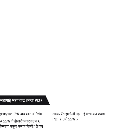
महागाई भत्ता वाढ तक्ता PDF
हागाई भत्ता 2% वाढ शासन निर्णय
आजपर्यंत झालेली महागाई भत्ता वाढ तक्ता
PDF { 0 ते 55% }
A 55% ने होणारी पगारवाढ व 6
हिन्याचा एकूण फरक किती? ते पहा