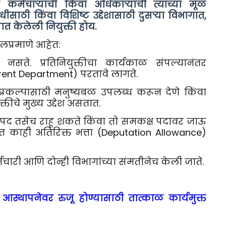
या कर्मचाऱ्याची किंवा अधिकाऱ्याची त्याच्या मूळ
ाठी किंवा विशिष्ट उद्देशासाठी दुसऱ्या विभागात,
पात केलेली नियुक्ती होय.
ीलप्रमाणे आहेत:
सते. प्रतिनियुक्तीचा कार्यकाळ संपल्यानंतर
Parent Department) परतावे लागते.
प्रकल्पासाठी मनुष्यबळ उपलब्ध करून देणे किंवा
ुक्तीचे मुख्य उद्देश असतात.
ळ पद तसेच राहू शकते किंवा तो समकक्ष पदावर जाऊ
त काही अतिरिक्त भत्ता (Deputation Allowance)
र्मचारी आणि दोन्ही विभागांच्या संमतीनेच केली जाते.
मूळ आस्थापनेवर रुजू होण्यासाठी तात्काळ कार्यमुक्त