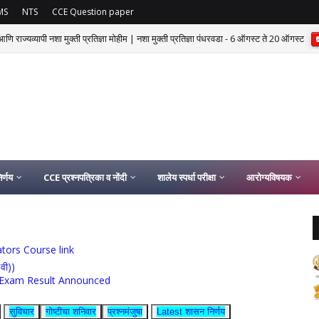
MS
NTS
CCE Question paper
णि राज्यव्यापी नशा मुक्ती प्रतिज्ञा मोहीम | नशा मुक्ती प्रतिज्ञा पंधरवडा - 6 ऑगस्ट ते 20 ऑगस्ट
र्णय
CCE प्रश्नपत्रिका व नोंदी
शालेय स्पर्धा परीक्षा
आरोग्यविषयक
ucators Course link
0वी))
rship Exam Result Announced
सुविचार
गोष्टीचा शनिवार
प्रश्नमंजुषा
Latest शासन निर्णय