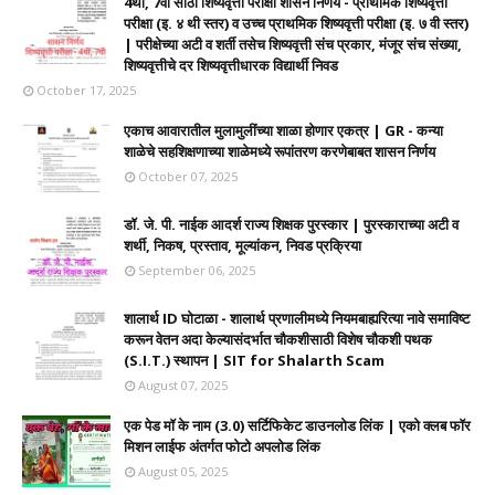
4थी, 7वी साठी शिष्यवृत्ती परीक्षा शासन निर्णय - प्राथमिक शिष्यवृत्ती
परीक्षा (इ. ४ थी स्तर) व उच्च प्राथमिक शिष्यवृत्ती परीक्षा (इ. ७ वी स्तर)
| परीक्षेच्या अटी व शर्ती तसेच शिष्यवृत्ती संच प्रकार, मंजूर संच संख्या,
शिष्यवृत्तीचे दर शिष्यवृत्तीधारक विद्यार्थी निवड
October 17, 2025
एकाच आवारातील मुलामुलींच्या शाळा होणार एकत्र | GR - कन्या
शाळेचे सहशिक्षणाच्या शाळेमध्ये रूपांतरण करणेबाबत शासन निर्णय
October 07, 2025
डॉ. जे. पी. नाईक आदर्श राज्य शिक्षक पुरस्कार | पुरस्काराच्या अटी व
शर्थी, निकष, प्रस्ताव, मूल्यांकन, निवड प्रक्रिया
September 06, 2025
शालार्थ ID घोटाळा - शालार्थ प्रणालीमध्ये नियमबाह्यरित्या नावे समाविष्ट
करून वेतन अदा केल्यासंदर्भात चौकशीसाठी विशेष चौकशी पथक
(S.I.T.) स्थापन | SIT for Shalarth Scam
August 07, 2025
एक पेड मॉ के नाम (3.0) सर्टिफिकेट डाउनलोड लिंक | एको क्लब फॉर
मिशन लाईफ अंतर्गत फोटो अपलोड लिंक
August 05, 2025