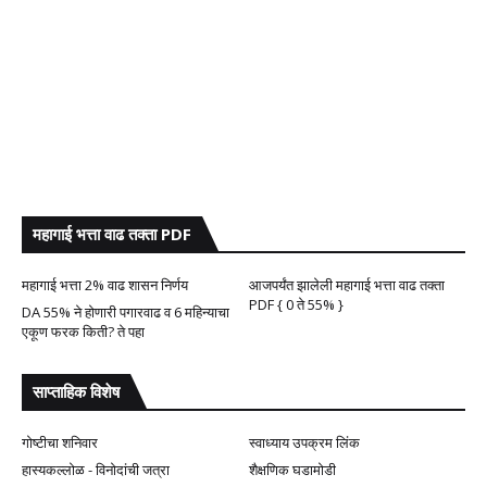
महागाई भत्ता वाढ तक्ता PDF
महागाई भत्ता 2% वाढ शासन निर्णय
आजपर्यंत झालेली महागाई भत्ता वाढ तक्ता
PDF { 0 ते 55% }
DA 55% ने होणारी पगारवाढ व 6 महिन्याचा
एकूण फरक किती? ते पहा
साप्ताहिक विशेष
गोष्टीचा शनिवार
स्वाध्याय उपक्रम लिंक
हास्यकल्लोळ - विनोदांची जत्रा
शैक्षणिक घडामोडी