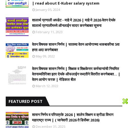
| read about E-Kuber salary system
January 05, 2024
शालार्थ प्रणाली अपडेट - माहे मे 2026 | माहे मे 2026 वेतन देयके
शालार्थ प्रणालीमध्ये ऑनलाईन सादर करणेबाबत सूचना
February 11, 2023
वेतन विषयक शासन निर्णय | सातव्या वेतन आयोगाच्या थकबाकीचा 5वा
हप्ता अदा करणेबाबत
May 09, 2022
वेतन विषयक शासन निर्णय | शिक्षक व शिक्षकेत्तर कर्मचाऱ्यांची नियमित
वेतनाव्यतिरिक्त इतर देयके ऑफलाईन पध्दतीने वितरीत करणेबाबत... |
वेतन आयोग फरक | मेडिकल बील
March 12, 2022
FEATURED POST
शासन निर्णय व परिपत्रके 2026 | शालेय शिक्षण व क्रीडा विभाग
महाराष्ट्र राज्य | ( जानेवारी 2026 ते डिसेंबर 2026)
December 31, 2025