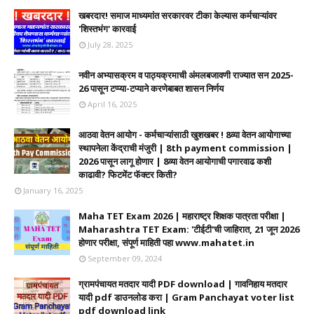
खबरदार! समाज माध्यमांत सरकारवर टीका केल्यास कर्मचाऱ्यांवर
'शिस्तभंग' कारवाई
July 28, 2025
नवीन अभ्यासक्रम व पाठ्यक्रमाची अंमलबजावणी राज्यात सन 2025-
26 पासून टप्प्या-टप्याने करणेबाबत शासन निर्णय
April 16, 2025
आठवा वेतन आयोग - कर्मचाऱ्यांसाठी खुशखबर ! 8व्या वेतन आयोगाच्या
स्थापनेला केंद्राची मंजुरी | 8th payment commission |
2026 पासून लागू होणार | 8व्या वेतन आयोगाची पगारवाढ कशी
काढावी? फिटमेंट फॅक्टर किती?
January 16, 2025
Maha TET Exam 2026 | महाराष्ट्र शिक्षक पात्रता परीक्षा |
Maharashtra TET Exam: 'टीईटी'ची जाहिरात, 21 जून 2026
होणार परीक्षा, संपूर्ण माहिती पहा www.mahatet.in
September 09, 2024
ग्रामपंचायत मतदार यादी PDF download | गावनिहाय मतदार
यादी pdf डाउनलोड करा | Gram Panchayat voter list
pdf download link