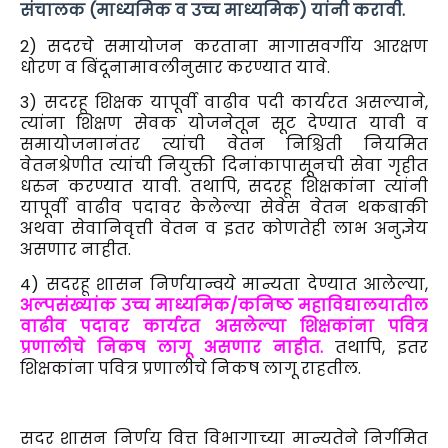
संचालक (माध्यमिक व उच्च माध्यमिक) यांनी करावी.
2) सदरचे समायोजन करताना मागासवर्गीय आरक्षण
धोरण व बिंदूनामावलीनुसार करण्यात यावे.
3) सदरहू शिक्षक यापूर्वी वाढीव पदी कार्यरत असल्याने,
त्यांना शिक्षण सेवक योजनेतून सूट देण्यात यावी व
समायोजनानंतर त्यांची वेतन निश्चिती नियमित
वेतनश्रेणीत त्यांची नियुक्ती दिनांकापासूनची सेवा गृहीत
धरुन करण्यात यावी. तथापि, सदरहू शिक्षकांना त्यांनी
यापूर्वी वाढीव पदावर केलेल्या सेवेस वेतन थकबाकी
अथवा सेवानिवृत्ती वेतन व इतर कोणतेही लाभ अनुज्ञेय
असणार नाहीत.
4) सदरहू शासन निर्णयान्वये मान्यता देण्यात आलेल्या,
अल्पसंख्यांक उच्च माध्यमिक/कनिष्ठ महाविद्यालयातील
वाढीव पदावर कार्यरत असलेल्या शिक्षकांना पवित्र
प्रणालीचे निकष लागू असणार नाहीत.
तथापि, इतर
शिक्षकांना पवित्र प्रणालीचे निकष लागू राहतील.
सदर शासन निर्णय वित्त विभागाच्या मान्यतेने निर्गमित