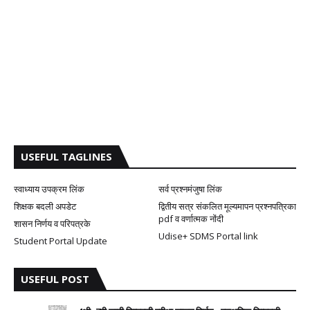
USEFUL TAGLINES
स्वाध्याय उपक्रम लिंक
सर्व प्रश्नमंजुषा लिंक
शिक्षक बदली अपडेट
द्वितीय सत्र संकलित मूल्यमापन प्रश्नपत्रिका
pdf व वर्णात्मक नोंदी
शासन निर्णय व परिपत्रके
Udise+ SDMS Portal link
Student Portal Update
USEFUL POST