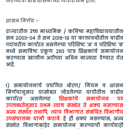
करण्याची बाब शासनाच्या विचाराधीन होती.
शासन निर्णय :-
राज्यातील उच्च माध्यमिक / कनिष्ठ महाविद्यालयातील
सन २००३-०४ ते सन २०१८-१९ या कालावधीतील वाढीव
पदांवरील कार्यरत असलेल्या परिशिष्ट 'अ' व परिशिष्ट 'ब'
मध्ये समाविष्ट एकूण २८३ पात्र शिक्षकांचे समायोजन
करण्यास खालील अटीच्या अधिन मान्यता देण्यात येत
आहे.
1) समायोजनाचे प्रचलित धोरण/ नियम व शासन
निर्णयानुसार यासोबत जोडलेल्या यादीतील वाढीव
कार्यरत असलेल्या
शिक्षकांचे समायोजन पद
उपलब्धतेनुसार प्रथम त्याच संस्थेत ते शक्य नसल्यास
अन्य संस्थेत तथापि, त्याच विभागात संबंधित विभागीय
उपसंचालक यांनी करावे.
हे ही शक्य नसल्यास, अन्य
संस्थेत विभागाबाहेर समायोजन करण्याची कार्यवाही