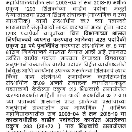
महाविद्यालयातील सन २००३-०४ ते सन २०१८-१९ मधील
एकूण १२९३ शिक्षकांच्या वाढीव पदांना मंजूरी
देण्याबाबतचा प्रस्ताव शिक्षण संचालक (माध्यमिक व उच्च
माध्यमिक) यांनी संदर्भाधीन क्र.७ च्या पत्रान्वये
शासनाकडे मंजुरीसाठी सादर करण्यात आला होता. सदर
१२९३ पदांपैकी यापूर्वीच्या
वित्त विभागाच्या शासन
निर्णयान्वये व्यपगत करण्यात आलेल्या ४२८ पदांपैकी
एकूण २११ पदे पुनर्जिवित
करण्यास संदर्भाधीन क्र. ८ च्या
शासन निर्णयान्वये मान्यता देण्यात आली आहे. त्यानंतर
उर्वरित वाढीव पदांना मान्यता देण्याच्या विषयाच्या
अनुषंगाने राज्यातील वाढीव पदांवर विहीत कार्यपध्दतीने
नियुक्त आणि कार्यभार उपलब्ध असलेल्या शिक्षकांचे त्याच
किंवा अन्य संस्थेमध्ये समायोजन करणेसंदर्भात
संदर्भाधीन क्र.०९ अन्वये संचालक कार्यालयाकडून
पडताळणी केलेल्या एकूण २१2 शिक्षकांचे समायोजन
करण्यासंदर्भात माहिती प्राप्त झाली. संदर्भाधीन क्र. ७ व ९
च्या पत्रान्वये शासनास प्राप्त झालेल्या प्रस्तावाच्या
अनुषंगाने राज्यातील उच्च माध्यमिक / कनिष्ठ
महाविद्यालयातील सन
२००३-०४ ते सन २०१८-१९ या
कालावधीतील वाढीव पदांवरील कार्यरत असलेल्या
एकूण २८३ (२११+७२ ) पात्र शिक्षकांचे समायोजन