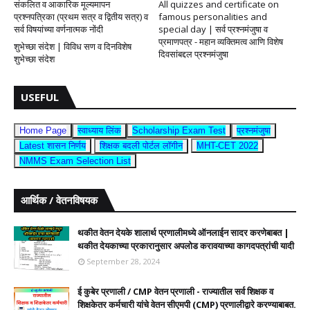
संकलित व आकारिक मूल्यमापन
All quizzes and certificate on
प्रश्नपत्रिका (प्रथम सत्र व द्वितीय सत्र) व
famous personalities and
सर्व विषयांच्या वर्णनात्मक नोंदी
special day | सर्व प्रश्नमंजुषा व
प्रमाणपत्र - महान व्यक्तिमत्व आणि विशेष
शुभेच्छा संदेश | विविध सण व दिनविशेष
दिवसांबद्दल प्रश्नमंजुषा
शुभेच्छा संदेश
USEFUL
Home Page
स्वाध्याय लिंक
Scholarship Exam Test
प्रश्नमंजुषा
Latest शासन निर्णय
शिक्षक बदली पोर्टल लॉगीन
MHT-CET 2022
NMMS Exam Selection List
आर्थिक / वेतनविषयक
थकीत वेतन देयके शालार्थ प्रणालीमध्ये ऑनलाईन सादर करणेबाबत |
थकीत देयकाच्या प्रकारानुसार अपलोड करावयाच्या कागदपत्रांची यादी
September 28, 2024
ई कुबेर प्रणाली / CMP वेतन प्रणाली - राज्यातील सर्व शिक्षक व
शिक्षकेतर कर्मचारी यांचे वेतन सीएमपी (CMP) प्रणालीद्वारे करण्याबाबत.