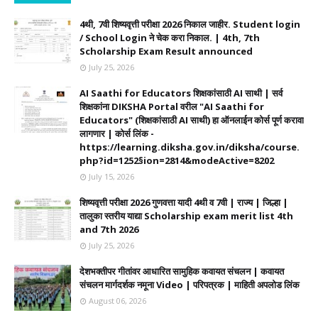
4थी, 7वी शिष्यवृत्ती परीक्षा 2026 निकाल जाहीर. Student login
/ School Login ने चेक करा निकाल. | 4th, 7th
Scholarship Exam Result announced
July 25, 2026
AI Saathi for Educators शिक्षकांसाठी AI साथी | सर्व
शिक्षकांना DIKSHA Portal वरील "AI Saathi for
Educators" (शिक्षकांसाठी AI साथी) हा ऑनलाईन कोर्स पूर्ण करावा
लागणार | कोर्स लिंक -
https://learning.diksha.gov.in/diksha/course.
php?id=1252§ion=2814&modeActive=8202
July 15, 2026
शिष्यवृत्ती परीक्षा 2026 गुणवत्ता यादी 4थी व 7वी | राज्य | जिल्हा |
तालुका स्तरीय याद्या Scholarship exam merit list 4th
and 7th 2026
July 25, 2026
देशभक्तीपर गीतांवर आधारित सामुहिक कवायत संचलन | कवायत
संचलन मार्गदर्शक नमूना Video | परिपत्रक | माहिती अपलोड लिंक
August 06, 2026