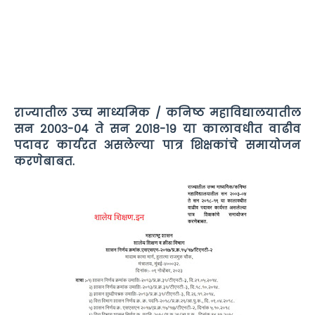
राज्यातील उच्च माध्यमिक / कनिष्ठ महाविद्यालयातील
सन २००३-०४ ते सन २०१८-१९ या कालावधीत वाढीव
पदावर कार्यरत असलेल्या पात्र शिक्षकांचे समायोजन
करणेबाबत.