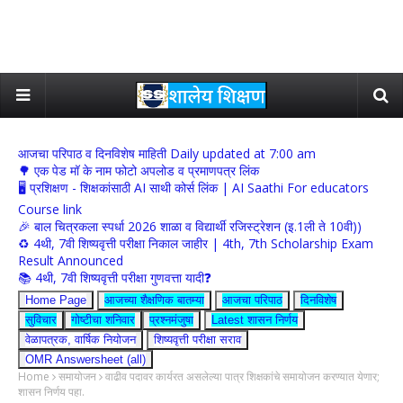
आजचा परिपाठ व दिनविशेष माहिती Daily updated at 7:00 am
🌳 एक पेड मॉ के नाम फोटो अपलोड व प्रमाणपत्र लिंक
🖥 प्रशिक्षण - शिक्षकांसाठी AI साथी कोर्स लिंक | AI Saathi For educators
Course link
🎉 बाल चित्रकला स्पर्धा 2026 शाळा व विद्यार्थी रजिस्ट्रेशन (इ.1ली ते 10वी))
♻️ 4थी, 7वी शिष्यवृत्ती परीक्षा निकाल जाहीर | 4th, 7th Scholarship Exam
Result Announced
📚 4थी, 7वी शिष्यवृत्ती परीक्षा गुणवत्ता यादी❓
Home Page
आजच्या शैक्षणिक बातम्या
आजचा परिपाठ
दिनविशेष
सुविचार
गोष्टीचा शनिवार
प्रश्नमंजुषा
Latest शासन निर्णय
वेळापत्रक, वार्षिक नियोजन
शिष्यवृत्ती परीक्षा सराव
OMR Answersheet (all)
Home
समायोजन
वाढीव पदावर कार्यरत असलेल्या पात्र शिक्षकांचे समायोजन करण्यात येणार;
शासन निर्णय पहा.