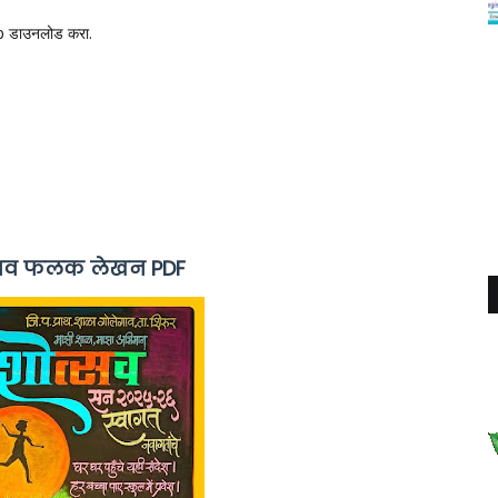
p डाउनलोड करा.
त्सव फलक लेखन PDF