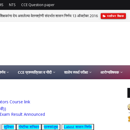
MS
NTS
CCE Question paper
र शिक्षकांना देय असलेल्या वेतनश्रेणी संदर्भात शासन निर्णय 13 ऑक्टोबर 2016
पदवीधर शिक्षक
र्णय
CCE प्रश्नपत्रिका व नोंदी
शालेय स्पर्धा परीक्षा
आरोग्यविषयक
ucators Course link
0वी))
rship Exam Result Announced
सुविचार
गोष्टीचा शनिवार
प्रश्नमंजुषा
Latest शासन निर्णय