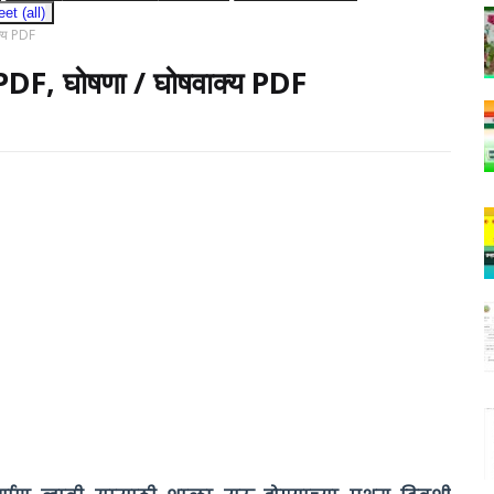
t (all)
क्य PDF
 PDF, घोषणा / घोषवाक्य PDF