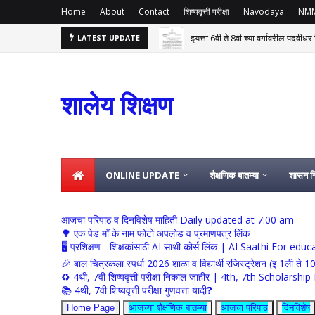
Home
About
Contact
शिष्यवृत्ती परीक्षा
Navodaya
NM
इयत्ता 6वी ते 8वी च्या वर्गावरील पदवीध
LATEST UPDATE
 त्यावर नियुक्ती देणेबाबत शासन निर्णय 04 ऑगस्ट
शालेय शिक्षण
ONLINE UPDATE
शैक्षणिक बातम्या
शासन नि
आजचा परिपाठ व दिनविशेष माहिती Daily updated at 7:00 am
🌳 एक पेड मॉ के नाम फोटो अपलोड व प्रमाणपत्र लिंक
🖥 प्रशिक्षण - शिक्षकांसाठी AI साथी कोर्स लिंक | AI Saathi For ed
🎉 बाल चित्रकला स्पर्धा 2026 शाळा व विद्यार्थी रजिस्ट्रेशन (इ.1ली ते 1
♻️ 4थी, 7वी शिष्यवृत्ती परीक्षा निकाल जाहीर | 4th, 7th Schola
📚 4थी, 7वी शिष्यवृत्ती परीक्षा गुणवत्ता यादी❓
Home Page
आजच्या शैक्षणिक बातम्या
आजचा परिपाठ
दिनविशेष