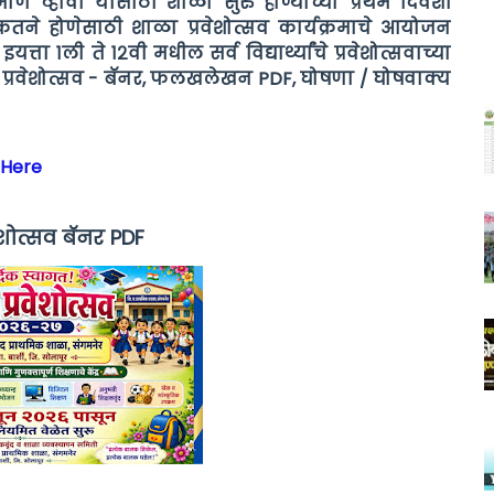
्माण व्हावी यासाठी शाळा सुरु होण्याच्या प्रथम दिवशी
उत्सुकतने होणेसाठी शाळा प्रवेशोत्सव कार्यक्रमाचे आयोजन
ता १ली ते १२वी मधील सर्व विद्यार्थ्यांचे प्रवेशोत्सवाच्या
ा प्रवेशोत्सव - बॅनर, फलखलेखन PDF, घोषणा / घोषवाक्य
 Here
ेशोत्सव बॅनर PDF