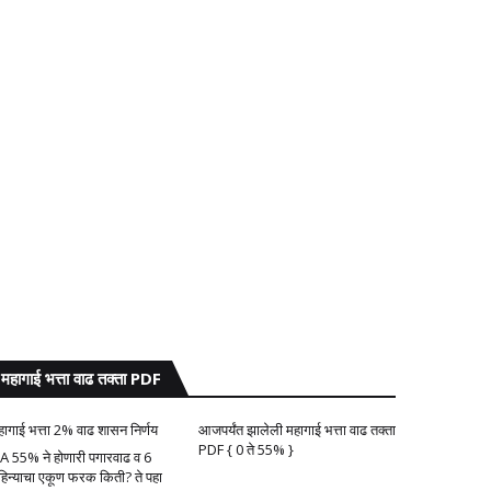
महागाई भत्ता वाढ तक्ता PDF
हागाई भत्ता 2% वाढ शासन निर्णय
आजपर्यंत झालेली महागाई भत्ता वाढ तक्ता
PDF { 0 ते 55% }
A 55% ने होणारी पगारवाढ व 6
हिन्याचा एकूण फरक किती? ते पहा