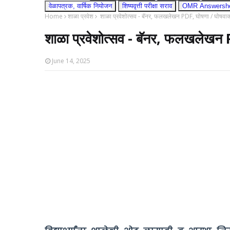
वेळापत्रक, वार्षिक नियोजन
शिष्यवृत्ती परीक्षा सराव
OMR Answershee
Home
शाळा प्रवेश
शाळा प्रवेशोत्सव - बॅनर, फलखलेखन PDF, घोषणा / घोषवा
शाळा प्रवेशोत्सव - बॅनर, फलखलेखन
June 14, 2025