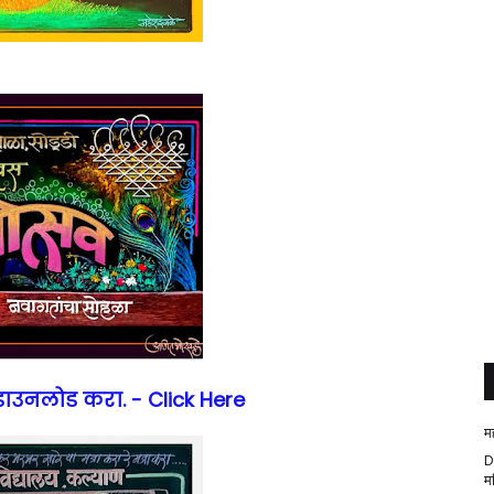
 डाउनलोड करा. - Click Here
म
D
म