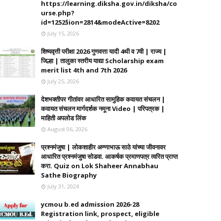
https://learning.diksha.gov.in/diksha/co
urse.php?
id=1252§ion=2814&modeActive=8202
July 15, 2026
शिष्यवृत्ती परीक्षा 2026 गुणवत्ता यादी 4थी व 7वी | राज्य |
जिल्हा | तालुका स्तरीय याद्या Scholarship exam
merit list 4th and 7th 2026
July 25, 2026
देशभक्तीपर गीतांवर आधारित सामुहिक कवायत संचलन |
कवायत संचलन मार्गदर्शक नमूना Video | परिपत्रक |
माहिती अपलोड लिंक
August 06, 2026
प्रश्नमंजुषा | लोकशाहीर अण्णाभाऊ साठे यांच्या जीवनावर
आधारित प्रश्नमंजुषा सोडवा. आकर्षक प्रमाणपत्र त्वरित प्राप्त
करा. Quiz on Lok Shaheer Annabhau
Sathe Biography
July 31, 2024
ycmou b.ed admission 2026-28
Registration link, prospect, eligible