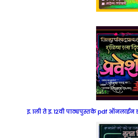
इ. 1ली ते इ. 12वी पाठ्यपुस्तके pdf ऑनलाईन