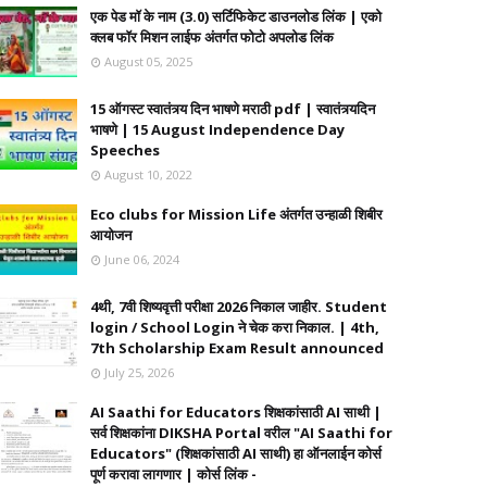
एक पेड मॉ के नाम (3.0) सर्टिफिकेट डाउनलोड लिंक | एको
क्लब फॉर मिशन लाईफ अंतर्गत फोटो अपलोड लिंक
August 05, 2025
15 ऑगस्ट स्वातंत्र्य दिन भाषणे मराठी pdf | स्वातंत्र्यदिन
भाषणे | 15 August Independence Day
Speeches
August 10, 2022
Eco clubs for Mission Life अंतर्गत उन्हाळी शिबीर
आयोजन
June 06, 2024
4थी, 7वी शिष्यवृत्ती परीक्षा 2026 निकाल जाहीर. Student
login / School Login ने चेक करा निकाल. | 4th,
7th Scholarship Exam Result announced
July 25, 2026
AI Saathi for Educators शिक्षकांसाठी AI साथी |
सर्व शिक्षकांना DIKSHA Portal वरील "AI Saathi for
Educators" (शिक्षकांसाठी AI साथी) हा ऑनलाईन कोर्स
पूर्ण करावा लागणार | कोर्स लिंक -