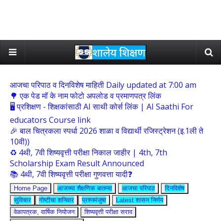
आजचा परिपाठ व दिनविशेष माहिती Daily updated at 7:00 am
🌳 एक पेड मॉ के नाम फोटो अपलोड व प्रमाणपत्र लिंक
🖥 प्रशिक्षण - शिक्षकांसाठी AI साथी कोर्स लिंक | AI Saathi For
educators Course link
🎉 बाल चित्रकला स्पर्धा 2026 शाळा व विद्यार्थी रजिस्ट्रेशन (इ.1ली ते
10वी))
♻️ 4थी, 7वी शिष्यवृत्ती परीक्षा निकाल जाहीर | 4th, 7th
Scholarship Exam Result Announced
📚 4थी, 7वी शिष्यवृत्ती परीक्षा गुणवत्ता यादी❓
Home Page
आजच्या शैक्षणिक बातम्या
आजचा परिपाठ
दिनविशेष
सुविचार
गोष्टीचा शनिवार
प्रश्नमंजुषा
Latest शासन निर्णय
वेळापत्रक, वार्षिक नियोजन
शिष्यवृत्ती परीक्षा सराव