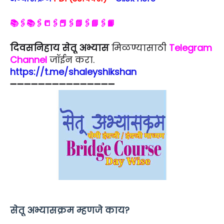
📚🖇📚🖇📒🖇📕🖇📗🖇📘🖇📙
दिवसनिहाय सेतू अभ्यास
मिळण्यासाठी
Telegram
Channel
जॉईन करा.
https://t.me/shaleyshikshan
➖➖➖➖➖➖➖➖➖➖➖➖➖➖➖
सेतू अभ्यासक्रम म्हणजे काय?