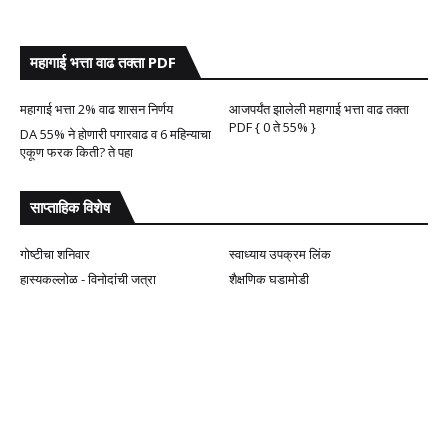
महागाई भत्ता वाढ तक्ता PDF
महागाई भत्ता 2% वाढ शासन निर्णय
आजपर्यंत झालेली महागाई भत्ता वाढ तक्ता
PDF { 0 ते 55% }
DA 55% ने होणारी पगारवाढ व 6 महिन्याचा
एकूण फरक किती? ते पहा
साप्ताहिक विशेष
गोष्टीचा शनिवार
स्वाध्याय उपक्रम लिंक
हास्यकल्लोळ - विनोदांची जत्रा
शैक्षणिक घडामोडी