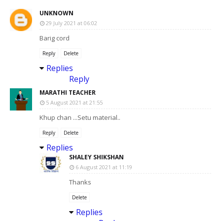
UNKNOWN
29 July 2021 at 06:02
Barig cord
Reply
Delete
Replies
Reply
MARATHI TEACHER
5 August 2021 at 21:55
Khup chan ...Setu material..
Reply
Delete
Replies
SHALEY SHIKSHAN
6 August 2021 at 11:19
Thanks
Delete
Replies