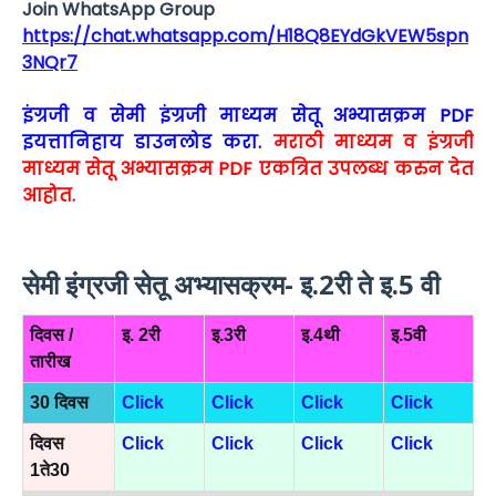
Join WhatsApp Group
https://chat.whatsapp.com/H18Q8EYdGkVEW5spn
3NQr7
इंग्रजी व सेमी इंग्रजी माध्यम सेतू अभ्यासक्रम PDF
इयत्तानिहाय डाउनलोड करा.
मराठी माध्यम व इंग्रजी
माध्यम सेतू अभ्यासक्रम PDF एकत्रित उपलब्ध करुन देत
आहोत.
सेमी इंग्रजी सेतू अभ्यासक्रम- इ.2री ते इ.5 वी
दिवस /
इ. 2री
इ.3री
इ.4थी
इ.5वी
तारीख
30 दिवस
Click
Click
Click
Click
दिवस
Click
Click
Click
Click
1ते30