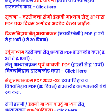
सेतू अभ्यासक्रम
उत्तर चाचणी
इयत्ता व विषयनिहाय
डाउनलोड करा. - Click Here
सूचना - दररोजचा सेमी इंग्रजी माध्यम सेतू अभ्यास
PDF एक दिवस अगोदर अटडेट केला जाईल.
दिवसनिहाय सेतू अभ्यासक्रम
(मराठी/सेमी ) PDF इ. 2री
ते इ. 10वी (1 ते 30 दिवस)
उर्दू माध्यम
दररोजचा सेतू अभ्यास PDF डाउनलोड करा( इ.
2री ते इ. 10वी) .
सेतू अभ्यासक्रम
पूर्व चाचणी PDF
(इ.2री ते इ. 10वी)
विषयनिहाय डाउनलोड करा - Click Here
सेतू अभ्यासक्रम PDF 2022 -23
इयत्तानिहाय व
विषयनिहाय PDF (30 दिवस) डाउनलोड करण्यासाठी येथे
टच करा.
सेमी इंग्रजी /
इंग्रजी माध्यम व उर्दू माध्यम
सेतू
अभ्यासक्रम
PDF(30दिवस)
- Click Here