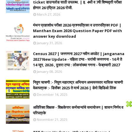
ticket डाउनलोड साठी उपलब्ध. | इ. 4थी व 7वी शिष्यवृत्ती परीक्षा
होणार 26 एप्रिल 2026 रोजी.
March 27, 2026
मंथन प्रज्ञाशोध परीक्षा 2026 प्रश्नपत्रिका व उत्तरपत्रिका PDF |
Manthan Exam 2026 Question Paper PDF with
answer key download
January 31, 2026
Census 2027 | जनगणना 2027 नवीन अपडेट | janganana
2027 New Update - पहिला टप्पा - घरांची जनगणना - 16 मे ते
14 जून, 2026 , दुसरा टप्पा : लोकसंख्या गणना - फेब्रुवारी 2027
January 08, 2026
निपुण चाचणी :- निपुण महाराष्ट्र अभियान अध्ययनस्तर मासिक चाचणी
वेळापत्रक :- डिसेंबर 2025 ते मार्च 2026 | डेमो व्हिडिओ लिंक
December 14, 2025
अतिरिक्त शिक्षक - शिक्षकेत्तर कर्मचाऱ्यांचे समायोजन | शासन निर्णय व
परिपत्रके
November 21, 2025