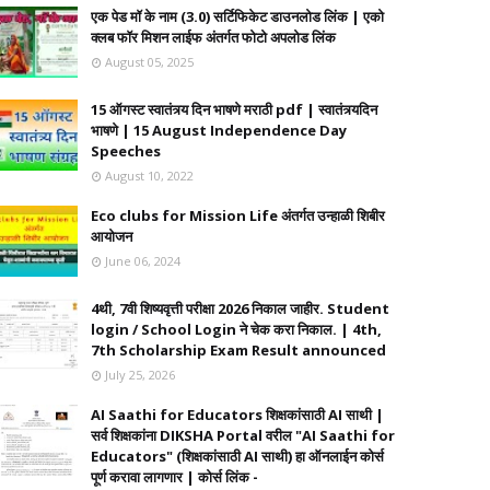
एक पेड मॉ के नाम (3.0) सर्टिफिकेट डाउनलोड लिंक | एको
क्लब फॉर मिशन लाईफ अंतर्गत फोटो अपलोड लिंक
August 05, 2025
15 ऑगस्ट स्वातंत्र्य दिन भाषणे मराठी pdf | स्वातंत्र्यदिन
भाषणे | 15 August Independence Day
Speeches
August 10, 2022
Eco clubs for Mission Life अंतर्गत उन्हाळी शिबीर
आयोजन
June 06, 2024
4थी, 7वी शिष्यवृत्ती परीक्षा 2026 निकाल जाहीर. Student
login / School Login ने चेक करा निकाल. | 4th,
7th Scholarship Exam Result announced
July 25, 2026
AI Saathi for Educators शिक्षकांसाठी AI साथी |
सर्व शिक्षकांना DIKSHA Portal वरील "AI Saathi for
Educators" (शिक्षकांसाठी AI साथी) हा ऑनलाईन कोर्स
पूर्ण करावा लागणार | कोर्स लिंक -