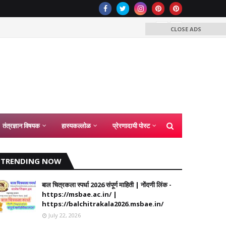
इयत्ता 6व
CLOSE ADS
णीतील अधिसंख्य पद निर्माण करून त्यावर नियुक्ती देणेबाबत शासन निर्णय 04 ऑगस्ट
तंत्रज्ञान विषयक
हास्यकल्लोळ
प्रेरणादायी पोस्ट
TRENDING NOW
बाल चित्रकला स्पर्धा 2026 संपूर्ण माहिती | नोंदणी लिंक -
https://msbae.ac.in/ |
https://balchitrakala2026.msbae.in/
July 22, 2026