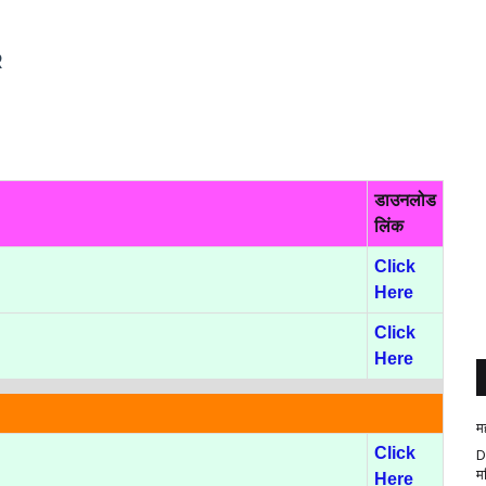
R
डाउनलोड
लिंक
Click
Here
Click
Here
म
Click
D
म
Here