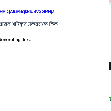
/HP1QAluP8qkBiuSv3GRHjZ
्र शासन अधिकृत संकेतस्थळ लिंक
enerating Link...