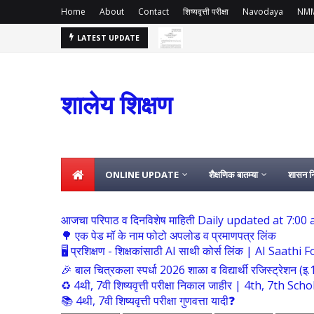
Home
About
Contact
शिष्यवृत्ती परीक्षा
Navodaya
NM
LATEST UPDATE
समग्र शिक्षा अंतर्गत कार्यरत कंत्राटी कर्मचारी ह
कंत्राटी शिक्षक
2026
शालेय शिक्षण
ONLINE UPDATE
शैक्षणिक बातम्या
शासन नि
आजचा परिपाठ व दिनविशेष माहिती Daily updated at 7:00
🌳 एक पेड मॉ के नाम फोटो अपलोड व प्रमाणपत्र लिंक
🖥 प्रशिक्षण - शिक्षकांसाठी AI साथी कोर्स लिंक | AI Saat
🎉 बाल चित्रकला स्पर्धा 2026 शाळा व विद्यार्थी रजिस्ट्रेशन (इ.
♻️ 4थी, 7वी शिष्यवृत्ती परीक्षा निकाल जाहीर | 4th, 7t
📚 4थी, 7वी शिष्यवृत्ती परीक्षा गुणवत्ता यादी❓