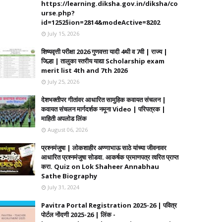
https://learning.diksha.gov.in/diksha/co
urse.php?
id=1252§ion=2814&modeActive=8202
July 15, 2026
शिष्यवृत्ती परीक्षा 2026 गुणवत्ता यादी 4थी व 7वी | राज्य |
जिल्हा | तालुका स्तरीय याद्या Scholarship exam
merit list 4th and 7th 2026
July 25, 2026
देशभक्तीपर गीतांवर आधारित सामुहिक कवायत संचलन |
कवायत संचलन मार्गदर्शक नमूना Video | परिपत्रक |
माहिती अपलोड लिंक
August 06, 2026
प्रश्नमंजुषा | लोकशाहीर अण्णाभाऊ साठे यांच्या जीवनावर
आधारित प्रश्नमंजुषा सोडवा. आकर्षक प्रमाणपत्र त्वरित प्राप्त
करा. Quiz on Lok Shaheer Annabhau
Sathe Biography
July 31, 2024
Pavitra Portal Registration 2025-26 | पवित्र
पोर्टल नोंदणी 2025-26 | लिंक -