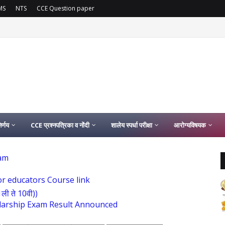
MS
NTS
CCE Question paper
ोणार कायम | समग्र शिक्षा अभियानांतर्गत दीर्घकाळ कार्यरत कंत्राटी कर्मचाऱ्यांसाठी समकक्ष वेतनश्रे
र्णय
CCE प्रश्नपत्रिका व नोंदी
शालेय स्पर्धा परीक्षा
आरोग्यविषयक
 am
hi For educators Course link
1ली ते 10वी))
h Scholarship Exam Result Announced