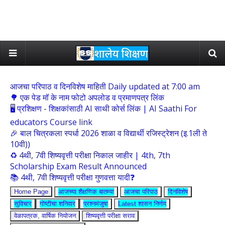
आजचा परिपाठ व दिनविशेष माहिती Daily updated at 7:00 am
🌳 एक पेड मॉ के नाम फोटो अपलोड व प्रमाणपत्र लिंक
🖥 प्रशिक्षण - शिक्षकांसाठी AI साथी कोर्स लिंक | AI Saathi For
educators Course link
🎉 बाल चित्रकला स्पर्धा 2026 शाळा व विद्यार्थी रजिस्ट्रेशन (इ.1ली ते
10वी))
♻️ 4थी, 7वी शिष्यवृत्ती परीक्षा निकाल जाहीर | 4th, 7th
Scholarship Exam Result Announced
📚 4थी, 7वी शिष्यवृत्ती परीक्षा गुणवत्ता यादी❓
Home Page
आजच्या शैक्षणिक बातम्या
आजचा परिपाठ
दिनविशेष
सुविचार
गोष्टीचा शनिवार
प्रश्नमंजुषा
Latest शासन निर्णय
वेळापत्रक, वार्षिक नियोजन
शिष्यवृत्ती परीक्षा सराव