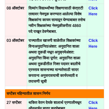
08 ऑक्टोबर
दिव्यांग विद्यार्थ्यांच्या शिक्षणासाठी कंत्राटी
Click
तत्वावर नेमणूक करण्यात आलेल्या विशेष
Here
शिक्षकांना कायम सामावून घेण्याबाबत तसेच
नवीन शिक्षकांच्या नेमणूकीकरीता 4860
पदे राखून ठेवणेबाबत.
03 ऑक्टोबर
राज्यातील खाजगी शाळेतील शिक्षकांच्या
Click
विनाअनुदानित/अंशत: अनुदानित शाळा
Here
अथवा तुकडी मधून अनुक्रमेअंशत:
अनुदानित किंवा पूर्णत: अनुदानित शाळा
अथवा तुकडीतील रिक्त पदावर बदलीचे
प्रस्ताव शासनाच्या मान्यतेसाठी सादर
करताना अनुसरावयाची कार्यपध्दती व
तपासणी सूची
सप्टेंबर महिन्यातील शासन निर्णय
27 सप्टेंबर
थकित वेतन देयके शालार्थ प्रणालीमधून
Click
ऑनलाईन सादर करणेबाबत
Here